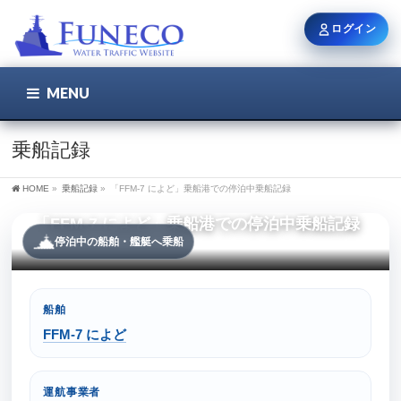
ログイン
MENU
こちら
ユーザー名 / メール
乗船記録
HOME
»
乗船記録
»
「FFM-7 によど」乗船港での停泊中乗船記録
パスワード
「FFM-7 によど」乗船港での停泊中乗船記録
停泊中の船舶・艦艇へ乗船
ログイン状態を保持
船舶
FFM-7 によど
新規登録
パスワードを忘れた方
運航事業者