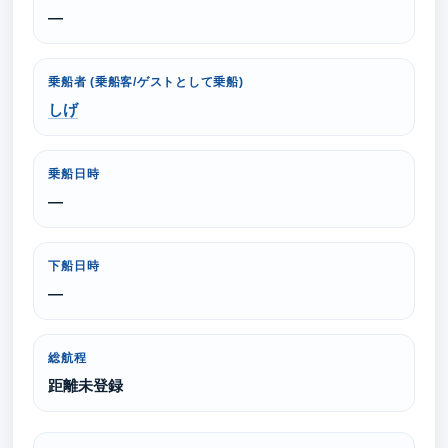
—
乗船者 (乗船客/ゲストとして乗船)
しげ
乗船日時
—
下船日時
—
総航程
距離未登録