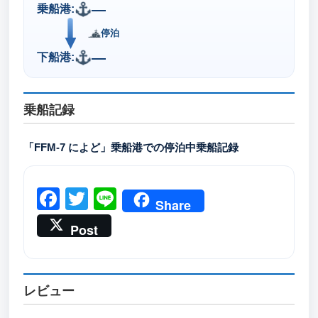
—
乗船港:
停泊
—
下船港:
乗船記録
「FFM-7 によど」乗船港での停泊中乗船記録
Facebook
Twitter
Line
Share
Post
レビュー