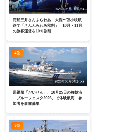
2026年08月01日(土)
商船三井さんふらわあ、大洗〜苫小牧航
路で「さんふらわあ秋割」 10月・11月
の旅客運賃を10％割引
4位
2026年08月04日(火)
巡視船「だいせん」、10月25日の舞鶴港
「ブルーフェスタ2026」で体験航海 参
加者を事前募集
5位