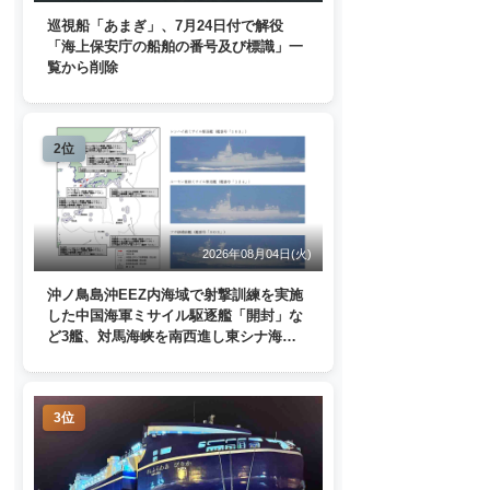
巡視船「あまぎ」、7月24日付で解役
「海上保安庁の船舶の番号及び標識」一
覧から削除
2位
2026年08月04日(火)
沖ノ鳥島沖EEZ内海域で射撃訓練を実施
した中国海軍ミサイル駆逐艦「開封」な
ど3艦、対馬海峡を南西進し東シナ海
へ 日本列島を周回
3位