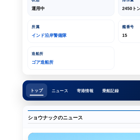
状態
排水量
運用中
2450ト
所属
艦番号
インド沿岸警備隊
15
造船所
ゴア造船所
トップ
ニュース
寄港情報
乗船記録
ショウナックのニュース