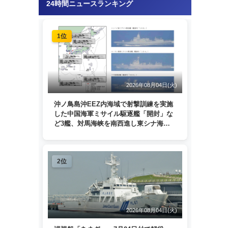
24時間ニュースランキング
1位
2026年08月04日(火)
沖ノ鳥島沖EEZ内海域で射撃訓練を実施
した中国海軍ミサイル駆逐艦「開封」な
ど3艦、対馬海峡を南西進し東シナ海
へ 日本列島を周回
2位
2026年08月04日(火)