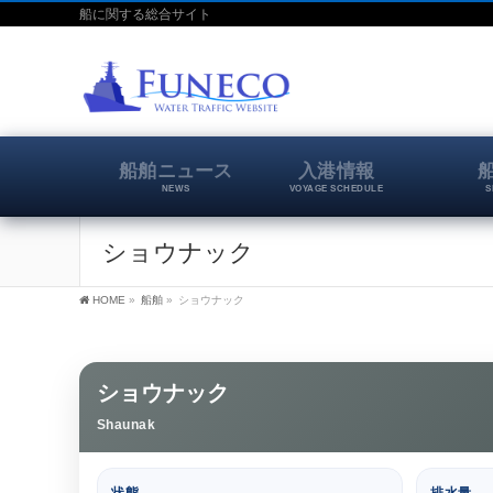
船に関する総合サイト
船舶ニュース
入港情報
NEWS
VOYAGE SCHEDULE
S
ショウナック
HOME
»
船舶
»
ショウナック
ショウナック
Shaunak