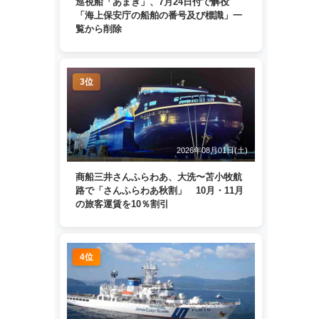
巡視船「あまぎ」、7月24日付で解役
「海上保安庁の船舶の番号及び標識」一
覧から削除
3位
2026年08月01日(土)
商船三井さんふらわあ、大洗〜苫小牧航
路で「さんふらわあ秋割」 10月・11月
の旅客運賃を10％割引
4位