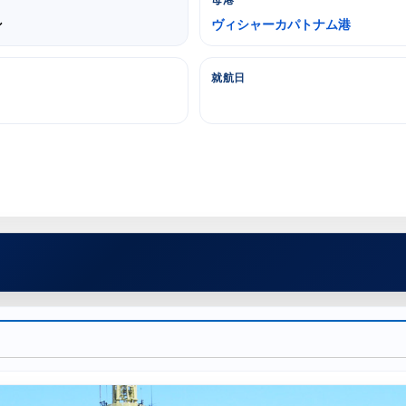
母港
ン
ヴィシャーカパトナム港
就航日