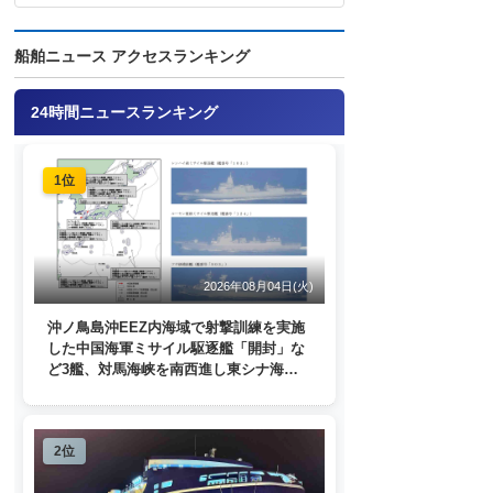
船舶ニュース アクセスランキング
24時間ニュースランキング
1位
2026年08月04日(火)
沖ノ鳥島沖EEZ内海域で射撃訓練を実施
した中国海軍ミサイル駆逐艦「開封」な
ど3艦、対馬海峡を南西進し東シナ海
へ 日本列島を周回
2位