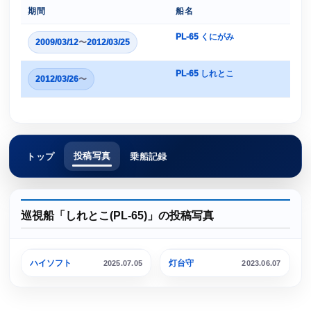
期間
船名
PL-65 くにがみ
2009/03/12
〜
2012/03/25
PL-65 しれとこ
2012/03/26
〜
投稿写真
トップ
乗船記録
巡視船「しれとこ(PL-65)」の投稿写真
小樽港
小樽港
ハイソフト
灯台守
2025.07.05
2023.06.07