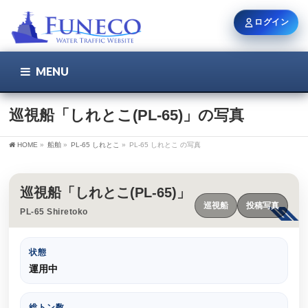
ログイン
MENU
こちら
ユーザー名 / メール
巡視船「しれとこ(PL-65)」の写真
HOME
»
船舶
»
PL-65 しれとこ
»
PL-65 しれとこ の写真
パスワード
巡視船「しれとこ(PL-65)」
巡視船
投稿写真
PL-65 Shiretoko
ログイン状態を保持
状態
運用中
新規登録
パスワードを忘れた方
総トン数