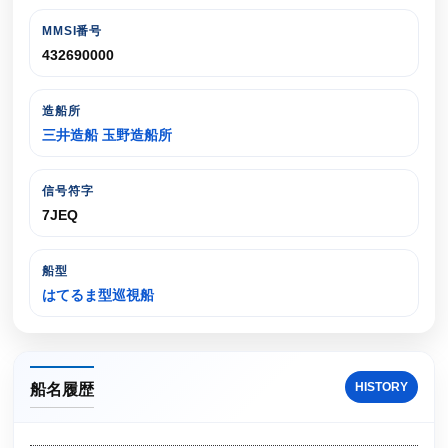
MMSI番号
432690000
造船所
三井造船 玉野造船所
信号符字
7JEQ
船型
はてるま型巡視船
HISTORY
船名履歴