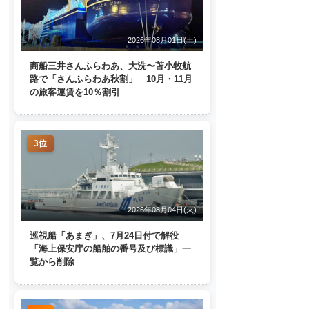
2026年08月01日(土)
商船三井さんふらわあ、大洗〜苫小牧航
路で「さんふらわあ秋割」 10月・11月
の旅客運賃を10％割引
3位
2026年08月04日(火)
巡視船「あまぎ」、7月24日付で解役
「海上保安庁の船舶の番号及び標識」一
覧から削除