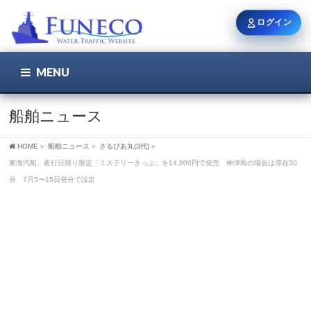
ログイン
MENU
こちら
ユーザー名 / メール
船舶ニュース
HOME
»
船舶ニュース
»
さるびあ丸(3代)
»
パスワード
東海汽船、夜行日帰り限定「ミステリーきっぷ」を14,800円で発売 神津島の場合は滞在30
分 7月5〜15日発分で設定
ログイン状態を保持
新規登録
パスワードを忘れた方