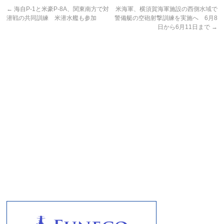
←
海自P-1と米豪P-8A、関東南方で対
米海軍、横須賀海軍施設の西側水域で
潜戦の共同訓練 米潜水艦も参加
警備艇の空砲射撃訓練を実施へ 6月8
日から6月11日まで
→