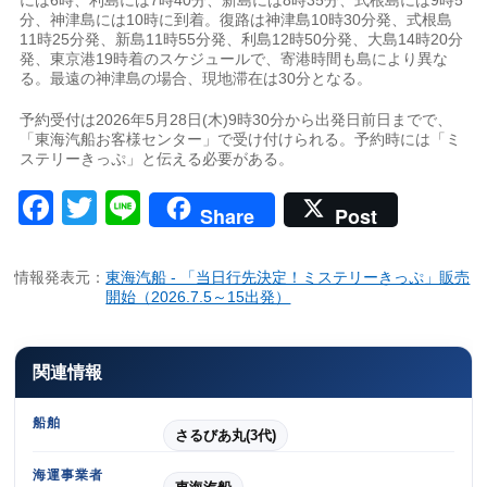
分、神津島には10時に到着。復路は神津島10時30分発、式根島
11時25分発、新島11時55分発、利島12時50分発、大島14時20分
発、東京港19時着のスケジュールで、寄港時間も島により異な
る。最遠の神津島の場合、現地滞在は30分となる。
予約受付は2026年5月28日(木)9時30分から出発日前日までで、
「東海汽船お客様センター」で受け付けられる。予約時には「ミ
ステリーきっぷ」と伝える必要がある。
Facebook
Twitter
Line
Share
Post
情報発表元：
東海汽船 - 「当日行先決定！ミステリーきっぷ」販売
開始（2026.7.5～15出発）
関連情報
船舶
さるびあ丸(3代)
海運事業者