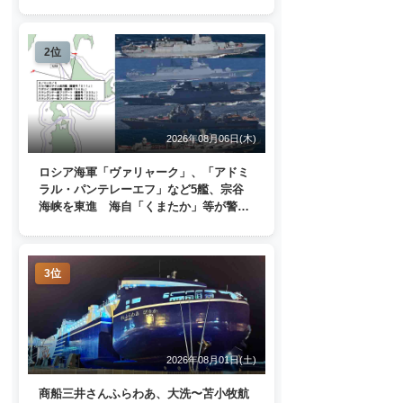
ターミナルで一般公開
2位
2026年08月06日(木)
ロシア海軍「ヴァリャーク」、「アドミ
ラル・パンテレーエフ」など5艦、宗谷
海峡を東進 海自「くまたか」等が警戒
監視
3位
2026年08月01日(土)
商船三井さんふらわあ、大洗〜苫小牧航