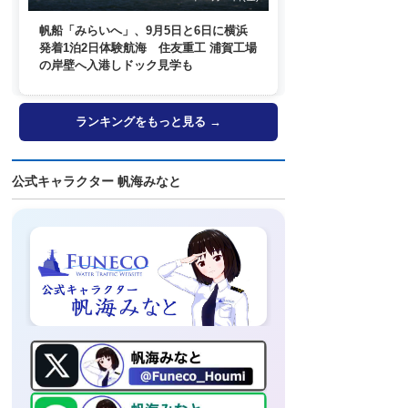
帆船「みらいへ」、9月5日と6日に横浜
発着1泊2日体験航海 住友重工 浦賀工場
の岸壁へ入港しドック見学も
ランキングをもっと見る →
公式キャラクター 帆海みなと