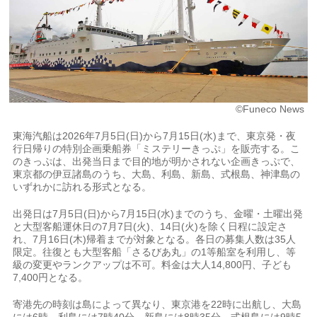
©Funeco News
東海汽船は2026年7月5日(日)から7月15日(水)まで、東京発・夜
行日帰りの特別企画乗船券「ミステリーきっぷ」を販売する。こ
のきっぷは、出発当日まで目的地が明かされない企画きっぷで、
東京都の伊豆諸島のうち、大島、利島、新島、式根島、神津島の
いずれかに訪れる形式となる。
出発日は7月5日(日)から7月15日(水)までのうち、金曜・土曜出発
と大型客船運休日の7月7日(火)、14日(火)を除く日程に設定さ
れ、7月16日(木)帰着までが対象となる。各日の募集人数は35人
限定。往復とも大型客船「さるびあ丸」の1等船室を利用し、等
級の変更やランクアップは不可。料金は大人14,800円、子ども
7,400円となる。
寄港先の時刻は島によって異なり、東京港を22時に出航し、大島
には6時、利島には7時40分、新島には8時35分、式根島には9時5