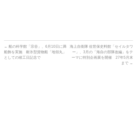
←
船の科学館「宗谷」、6月10日に満
海上自衛隊 佐世保史料館「セイルタワ
船飾を実施 耐氷型貨物船「地領丸」
ー」、3月の「海自の部隊改編」をテ
としての竣工日記念で
ーマに特別企画展を開催 27年5月末
まで
→