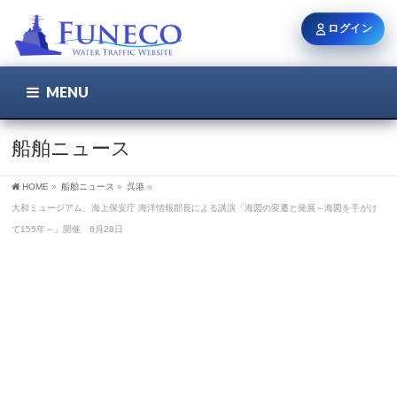
ログイン
MENU
こちら
ユーザー名 / メール
船舶ニュース
HOME
»
船舶ニュース
»
呉港
»
パスワード
大和ミュージアム、海上保安庁 海洋情報部長による講演「海図の変遷と発展～海図を手がけ
て155年～」開催 6月28日
ログイン状態を保持
新規登録
パスワードを忘れた方