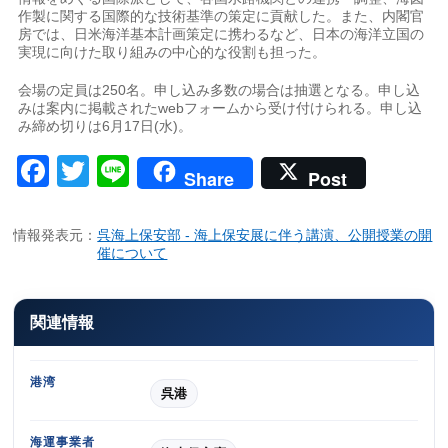
作製に関する国際的な技術基準の策定に貢献した。また、内閣官
房では、日米海洋基本計画策定に携わるなど、日本の海洋立国の
実現に向けた取り組みの中心的な役割も担った。
会場の定員は250名。申し込み多数の場合は抽選となる。申し込
みは案内に掲載されたwebフォームから受け付けられる。申し込
み締め切りは6月17日(水)。
Facebook
Twitter
Line
Share
Post
情報発表元：
呉海上保安部 - 海上保安展に伴う講演、公開授業の開
催について
関連情報
港湾
呉港
海運事業者