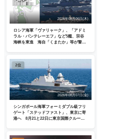
2026年08月06日(木)
ロシア海軍「ヴァリャーク」、「アドミ
ラル・パンテレーエフ」など5艦、宗谷
海峡を東進 海自「くまたか」等が警戒
監視
2位
2026年08月07日(金)
シンガポール海軍フォーミダブル級フリ
ゲート「ステッドファスト」、東京に寄
港へ 8月21と22日に東京国際クルーズ
ターミナルで一般公開