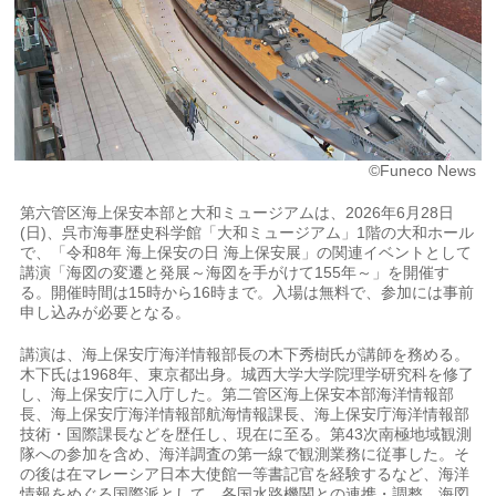
©Funeco News
第六管区海上保安本部と大和ミュージアムは、2026年6月28日
(日)、呉市海事歴史科学館「大和ミュージアム」1階の大和ホール
で、「令和8年 海上保安の日 海上保安展」の関連イベントとして
講演「海図の変遷と発展～海図を手がけて155年～」を開催す
る。開催時間は15時から16時まで。入場は無料で、参加には事前
申し込みが必要となる。
講演は、海上保安庁海洋情報部長の木下秀樹氏が講師を務める。
木下氏は1968年、東京都出身。城西大学大学院理学研究科を修了
し、海上保安庁に入庁した。第二管区海上保安本部海洋情報部
長、海上保安庁海洋情報部航海情報課長、海上保安庁海洋情報部
技術・国際課長などを歴任し、現在に至る。第43次南極地域観測
隊への参加を含め、海洋調査の第一線で観測業務に従事した。そ
の後は在マレーシア日本大使館一等書記官を経験するなど、海洋
情報をめぐる国際派として、各国水路機関との連携・調整、海図