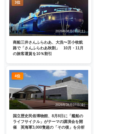
3位
2026年08月01日(土)
商船三井さんふらわあ、大洗〜苫小牧航
路で「さんふらわあ秋割」 10月・11月
の旅客運賃を10％割引
4位
2026年08月07日(金)
国立歴史民俗博物館、8月8日に「艦船の
ライフサイクル」がテーマの講演会を開
催 英海軍3,000隻超の「その後」を分析