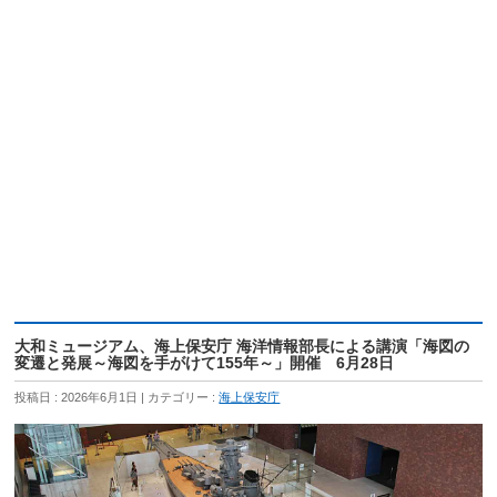
大和ミュージアム、海上保安庁 海洋情報部長による講演「海図の
変遷と発展～海図を手がけて155年～」開催 6月28日
投稿日 : 2026年6月1日
カテゴリー :
海上保安庁