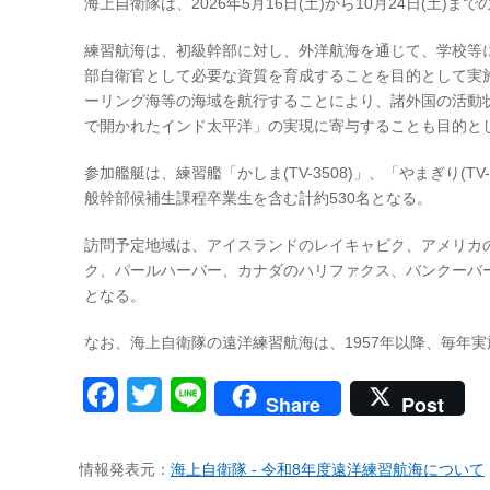
海上自衛隊は、2026年5月16日(土)から10月24日(土
練習航海は、初級幹部に対し、外洋航海を通じて、学校等
部自衛官として必要な資質を育成することを目的として実
ーリング海等の海域を航行することにより、諸外国の活動
で開かれたインド太平洋」の実現に寄与することも目的と
参加艦艇は、練習艦「かしま(TV-3508)」、「やまぎり(
般幹部候補生課程卒業生を含む計約530名となる。
訪問予定地域は、アイスランドのレイキャビク、アメリカ
ク、パールハーバー、カナダのハリファクス、バンクーバー
となる。
なお、海上自衛隊の遠洋練習航海は、1957年以降、毎年実
Facebook
Twitter
Line
Share
Post
情報発表元：
海上自衛隊 - 令和8年度遠洋練習航海について