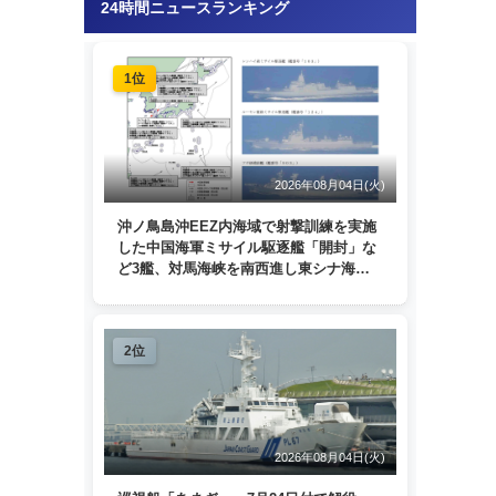
24時間ニュースランキング
1位
2026年08月04日(火)
沖ノ鳥島沖EEZ内海域で射撃訓練を実施
した中国海軍ミサイル駆逐艦「開封」な
ど3艦、対馬海峡を南西進し東シナ海
へ 日本列島を周回
2位
2026年08月04日(火)