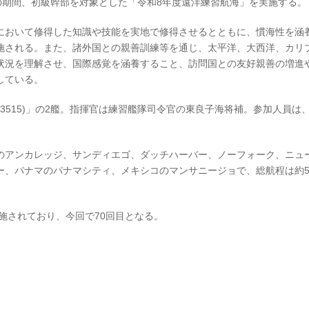
)までの期間、初級幹部を対象とした「令和8年度遠洋練習航海」を実施する。
において修得した知識や技能を実地で修得させるとともに、慣海性を涵
施される。また、諸外国との親善訓練等を通じ、太平洋、大西洋、カリ
状況を理解させ、国際感覚を涵養すること、訪問国との友好親善の増進
している。
TV-3515)」の2艦。指揮官は練習艦隊司令官の東良子海将補。参加人員は
のアンカレッジ、サンディエゴ、ダッチハーバー、ノーフォーク、ニュ
、パナマのパナマシティ、メキシコのマンサニージョで、総航程は約54,
施されており、今回で70回目となる。