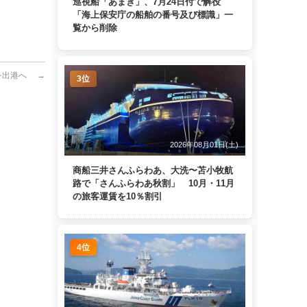
巡視船「あまぎ」、7月24日付で解役
「海上保安庁の船舶の番号及び標識」一
覧から削除
賀を出港へ
→
3位
2026年08月01日(土)
商船三井さんふらわあ、大洗〜苫小牧航
路で「さんふらわあ秋割」 10月・11月
の旅客運賃を10％割引
4位