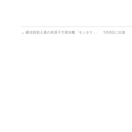
←
横須賀初入港の米原子力潜水艦「モンタナ」、 5月8日に出港