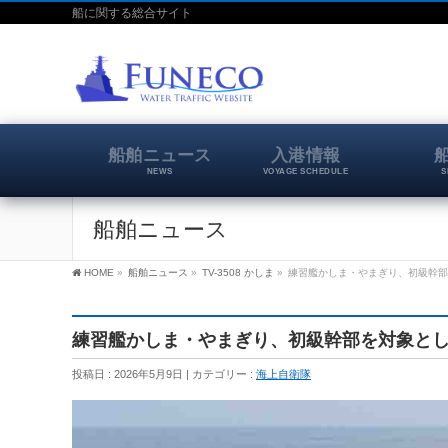
船に関する総合サイト
船舶ニュース
入港情報
NEWS
VOYAGE SCHEDULE
S
船舶ニュース
HOME
»
船舶ニュース
»
TV-3508 かしま
»
練習艦かしま・やまぎり、初級幹部を
練習艦かしま・やまぎり、初級幹部を対象とした
投稿日 : 2026年5月9日
カテゴリー :
海上自衛隊