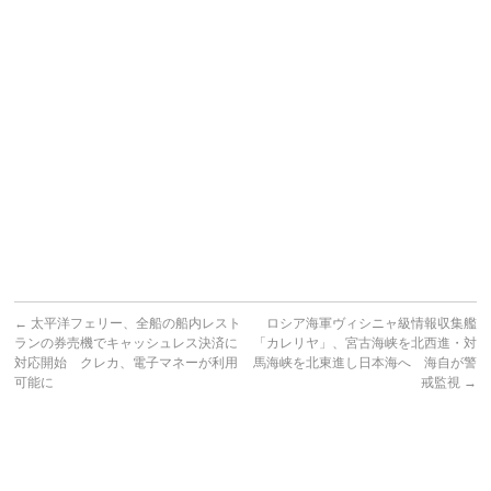
←
太平洋フェリー、全船の船内レスト
ロシア海軍ヴィシニャ級情報収集艦
ランの券売機でキャッシュレス決済に
「カレリヤ」、宮古海峡を北西進・対
対応開始 クレカ、電子マネーが利用
馬海峡を北東進し日本海へ 海自が警
可能に
戒監視
→