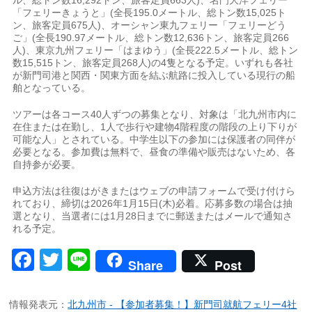
「フェリーきょうと」(全長195.0メートル、総トン数15,025ト
ン、旅客定員675人)、オーシャン東九フェリー「フェリーどう
ご」(全長190.97メートル、総トン数12,636トン、旅客定員266
人)、東京九州フェリー「はまゆう」(全長222.5メートル、総トン
数15,515トン、旅客定員268人)の4隻となる予定。いずれも各社
が新門司港と関西・関東方面を結ぶ航路に投入している現行の船
舶となっている。
ツアーは各コース40人ずつの募集となり、対象は「北九州市内に
在住または在勤し、1人で歩行や建物4階程度の階段の上り下りが
可能な人」とされている。中学生以下の参加には保護者の同伴が
必要となる。参加費は無料で、昼食の準備や販売はないため、各
自持参が必要。
申込方法は往復はがきまたはウェブの申請フォームで受け付けら
れており、締切は2026年1月15日(木)必着。応募多数の場合は抽
選となり、当選者には1月28日までに郵送またはメールで通知さ
れる予定。
Facebook
Twitter
Line
Share
Post
情報発表元：
北九州市 - 【参加者募集！】新門司就航フェリー4社