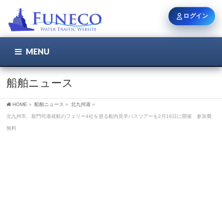
ログイン
MENU
こちら
ユーザー名 / メール
船舶ニュース
HOME
»
船舶ニュース
»
北九州港
»
パスワード
北九州市、新門司港就航のフェリー4社を巡る船内見学バスツアーを2月16日に開催 参加費
無料
ログイン状態を保持
新規登録
パスワードを忘れた方