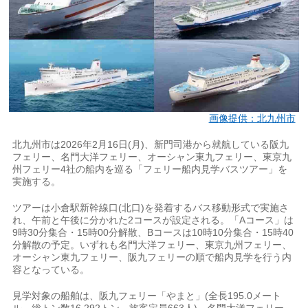
画像提供：北九州市
北九州市は2026年2月16日(月)、新門司港から就航している阪九
フェリー、名門大洋フェリー、オーシャン東九フェリー、東京九
州フェリー4社の船内を巡る「フェリー船内見学バスツアー」を
実施する。
ツアーは小倉駅新幹線口(北口)を発着するバス移動形式で実施さ
れ、午前と午後に分かれた2コースが設定される。「Aコース」は
9時30分集合・15時00分解散、Bコースは10時10分集合・15時40
分解散の予定。いずれも名門大洋フェリー、東京九州フェリー、
オーシャン東九フェリー、阪九フェリーの順で船内見学を行う内
容となっている。
見学対象の船舶は、阪九フェリー「やまと」(全長195.0メート
ル、総トン数16,292トン、旅客定員663人)、名門大洋フェリー