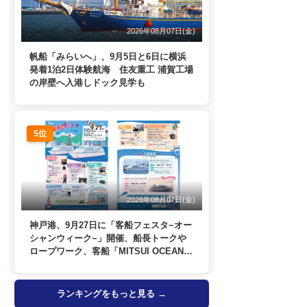
2026年08月07日(金)
帆船「みらいへ」、9月5日と6日に横浜
発着1泊2日体験航海 住友重工 浦賀工場
の岸壁へ入港しドック見学も
5位
2026年08月07日(金)
神戸港、9月27日に「客船フェスタ~オー
シャンウィーク~」開催、船長トークや
ロープワーク、客船「MITSUI OCEAN
FUJI」歓送も
ランキングをもっと見る →