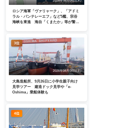
2026年08月06日(木)
ロシア海軍「ヴァリャーク」、「アドミ
ラル・パンテレーエフ」など5艦、宗谷
海峡を東進 海自「くまたか」等が警戒
監視
3位
2026年08月08日(土)
大島造船所、9月26日に小学生親子向け
見学ツアー 建造ドック見学や「e-
Oshima」乗船体験も
4位