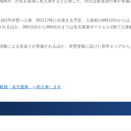
船「飛鳥III」が名古屋港に初入港すると公表した。同日は歓送迎行事が実
デンふ頭3号岸壁へ入港、同日17時に出港する予定。入港前の8時10分から
れるほか、9時15分から9時45分までは名古屋港ポートビル1階で入港
鼓演奏による見送りが実施されるほか、岸壁背後に設けた見学エリアから
が就航後「名古屋港」へ初入港します