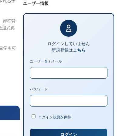
施される予
ユーザー情報
は、岸壁背
歓迎式典
ログインしていません
見学も可
新規登録は
こちら
ユーザー名 / メール
パスワード
ログイン状態を保持