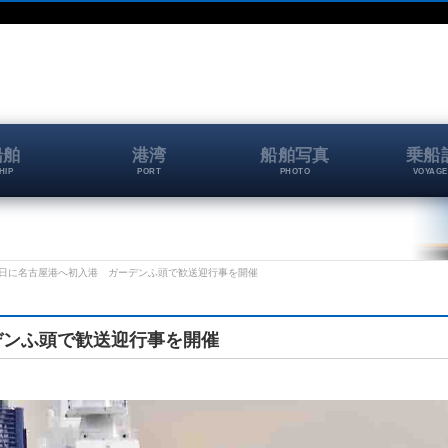
船舶
港湾
船舶写真
乗船
HIP
PORT
PHOTO
VOYAGE
月11日に名古屋港へ初入港 ガーデンふ頭で歓送迎行事を開催
ーデンふ頭で歓送迎行事を開催