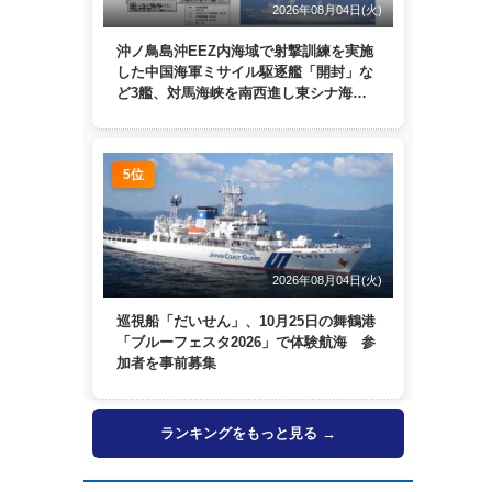
2026年08月04日(火)
沖ノ鳥島沖EEZ内海域で射撃訓練を実施
した中国海軍ミサイル駆逐艦「開封」な
ど3艦、対馬海峡を南西進し東シナ海
へ 日本列島を周回
5位
2026年08月04日(火)
巡視船「だいせん」、10月25日の舞鶴港
「ブルーフェスタ2026」で体験航海 参
加者を事前募集
ランキングをもっと見る →