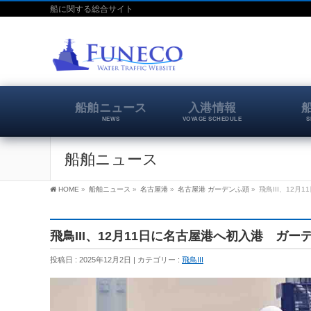
船に関する総合サイト
船舶ニュース
入港情報
NEWS
VOYAGE SCHEDULE
S
船舶ニュース
HOME
»
船舶ニュース
»
名古屋港
»
名古屋港 ガーデンふ頭
»
飛鳥III、12
飛鳥III、12月11日に名古屋港へ初入港 ガ
投稿日 : 2025年12月2日
カテゴリー :
飛鳥III