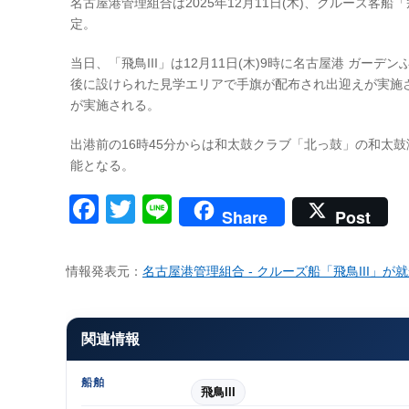
名古屋港管理組合は2025年12月11日(木)、クルーズ客
定。
当日、「飛鳥III」は12月11日(木)9時に名古屋港 ガー
後に設けられた見学エリアで手旗が配布され出迎えが実施さ
が実施される。
出港前の16時45分からは和太鼓クラブ「北っ鼓」の和太
能となる。
Facebook
Twitter
Line
Share
Post
情報発表元：
名古屋港管理組合 - クルーズ船「飛鳥III」
関連情報
船舶
飛鳥III