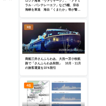
ロシア海軍「ヴァリャーク」、「アドミ
ラル・パンテレーエフ」など5艦、宗谷
海峡を東進 海自「くまたか」等が警戒
監視
3位
2026年08月01日(土)
商船三井さんふらわあ、大洗〜苫小牧航
路で「さんふらわあ秋割」 10月・11月
の旅客運賃を10％割引
4位