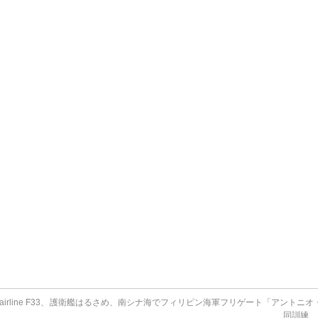
line F33、
護衛艦はるさめ、南シナ海でフィリピン海軍フリゲート「アントニオ
同訓練 