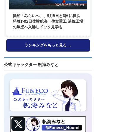
2026年08月07日(金)
帆船「みらいへ」、9月5日と6日に横浜
発着1泊2日体験航海 住友重工 浦賀工場
の岸壁へ入港しドック見学も
ランキングをもっと見る →
公式キャラクター 帆海みなと