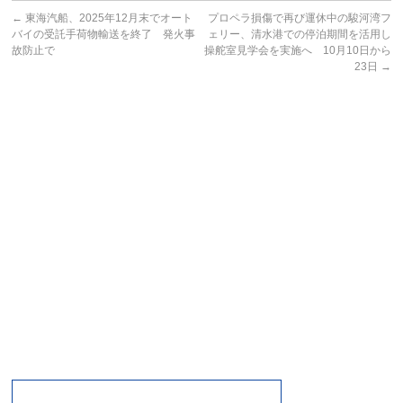
←
東海汽船、2025年12月末でオート
プロペラ損傷で再び運休中の駿河湾フ
バイの受託手荷物輸送を終了 発火事
ェリー、清水港での停泊期間を活用し
故防止で
操舵室見学会を実施へ 10月10日から
23日
→