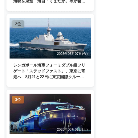
海峡を東進 海自「くまたか」等が警戒
監視
2位
2026年08月07日(金)
シンガポール海軍フォーミダブル級フリ
ゲート「ステッドファスト」、東京に寄
港へ 8月21と22日に東京国際クルーズ
ターミナルで一般公開
3位
2026年08月01日(土)