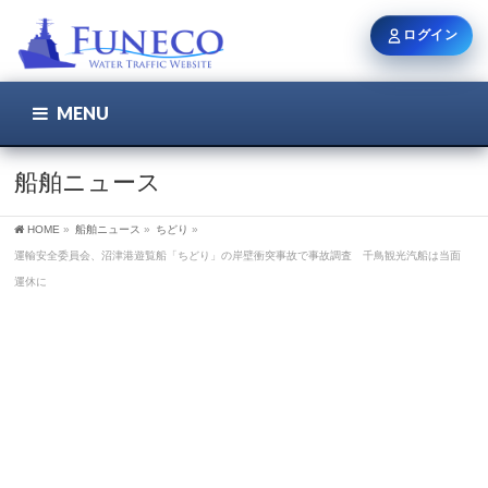
ログイン
MENU
こちら
ユーザー名 / メール
船舶ニュース
HOME
»
船舶ニュース
»
ちどり
»
パスワード
運輸安全委員会、沼津港遊覧船「ちどり」の岸壁衝突事故で事故調査 千鳥観光汽船は当面
運休に
ログイン状態を保持
新規登録
パスワードを忘れた方