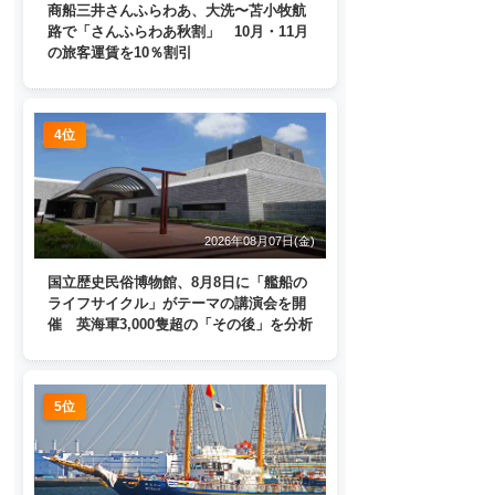
商船三井さんふらわあ、大洗〜苫小牧航
路で「さんふらわあ秋割」 10月・11月
の旅客運賃を10％割引
4位
2026年08月07日(金)
国立歴史民俗博物館、8月8日に「艦船の
ライフサイクル」がテーマの講演会を開
催 英海軍3,000隻超の「その後」を分析
5位