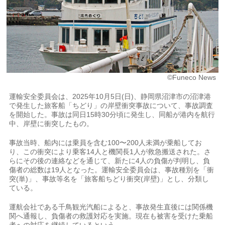
©Funeco News
運輸安全委員会は、2025年10月5日(日)、静岡県沼津市の沼津港
で発生した旅客船「ちどり」の岸壁衝突事故について、事故調査
を開始した。事故は同日15時30分頃に発生し、同船が港内を航行
中、岸壁に衝突したもの。
事故当時、船内には乗員を含む100〜200人未満が乗船してお
り、この衝突により乗客14人と機関長1人が救急搬送された。さ
らにその後の連絡などを通じて、新たに4人の負傷が判明し、負
傷者の総数は19人となった。運輸安全委員会は、事故種別を「衝
突(単)」、事故等名を「旅客船ちどり衝突(岸壁)」とし、分類し
ている。
運航会社である千鳥観光汽船によると、事故発生直後には関係機
関へ通報し、負傷者の救護対応を実施。現在も被害を受けた乗船
者への対応を継続しているという。