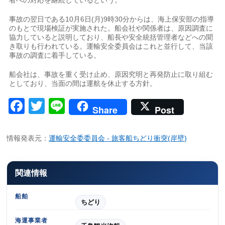
事故の翌日である10月6日(月)9時30分からは、海上保安部の指導
のもとで現場検証が実施された。船会社や関係者は、原因調査に
協力していると説明しており、船長や安全統括管理者などへの聞
き取りも行われている。運輸安全委員会はこれと並行して、当該
事故の調査に着手している。
船会社は、事故を重く受け止め、原因究明と再発防止に取り組む
としており、当面の間は運航を休止する方針。
Facebook
Twitter
Line
Share
Post
情報発表元：
運輸安全委委員会 - 旅客船ちどり衝突(岸壁)
関連情報
船舶
ちどり
海運事業者