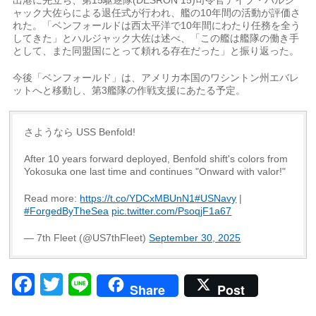
ャック大佐らによる退任式が行われ、艦の10年間の活動が評価さ
れた。「ベンフォールドは西太平洋で10年間にわたり任務を全う
してきた」とハルジャック大佐は述べ、「この艦は艦隊の働き手
として、また同盟国にとって頼れる存在だった」と振り返った。
今後「ベンフォールド」は、アメリカ本国のワシントン州エバレ
ットへと移動し、第3艦隊の作戦支援にあたる予定。
さようなら USS Benfold!
After 10 years forward deployed, Benfold shift's colors from
Yokosuka one last time and continues "Onward with valor!"
Read more:
https://t.co/YDCxMBUnN1
#USNavy
|
#ForgedByTheSea
pic.twitter.com/PsoqjF1a67
— 7th Fleet (@US7thFleet)
September 30, 2025
Facebook
Twitter
Line
Share
Post