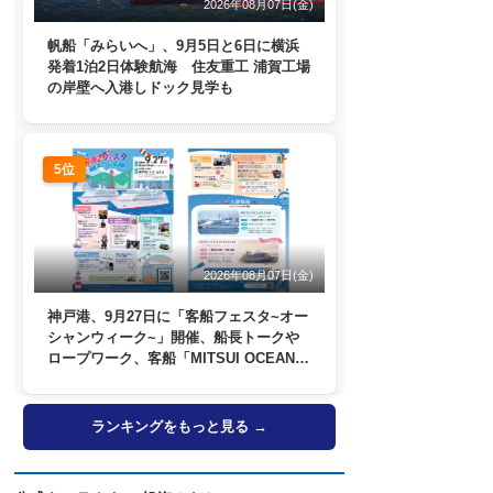
2026年08月07日(金)
帆船「みらいへ」、9月5日と6日に横浜
発着1泊2日体験航海 住友重工 浦賀工場
の岸壁へ入港しドック見学も
5位
2026年08月07日(金)
神戸港、9月27日に「客船フェスタ~オー
シャンウィーク~」開催、船長トークや
ロープワーク、客船「MITSUI OCEAN
FUJI」歓送も
ランキングをもっと見る →