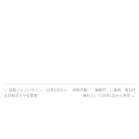
←
淡路ジェノバライン、11月1日から
本島汽船、「御船印」に参画 第140
土日祝ダイヤを変更
番社として10月1日から発売
→