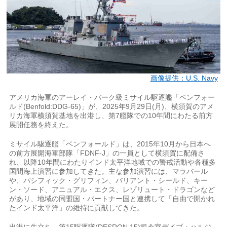
画像提供：U.S. Navy
アメリカ海軍のアーレイ・バーク級ミサイル駆逐艦「ベンフォー
ルド(Benfold:DDG-65)」が、2025年9月29日(月)、横須賀のアメ
リカ海軍横須賀基地を出港し、第7艦隊での10年間にわたる前方
展開任務を終えた。
ミサイル駆逐艦「ベンフォールド」は、2015年10月から日本へ
の前方展開海軍部隊「FDNF-J」の一員として横須賀に配備さ
れ、以降10年間にわたりインド太平洋地域での警戒活動や各種多
国間海上演習に参加してきた。主な参加演習には、マラバール
や、パシフィック・グリフィン、バリアント・シールド、キー
ン・ソード、アニュアル・エクス、レゾリュート・ドラゴンなど
があり、地域の同盟国・パートナー国と連携して「自由で開かれ
たインド太平洋」の維持に貢献してきた。
出港に先立ち、第15駆逐隊(DESRON 15)司令官デイブ・ハルジ