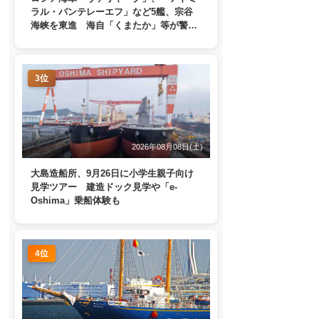
ラル・パンテレーエフ」など5艦、宗谷
海峡を東進 海自「くまたか」等が警戒
監視
3位
2026年08月08日(土)
大島造船所、9月26日に小学生親子向け
見学ツアー 建造ドック見学や「e-
Oshima」乗船体験も
4位