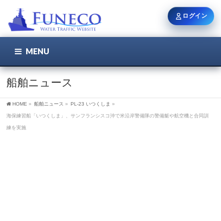
ログイン
MENU
こちら
ユーザー名 / メール
船舶ニュース
HOME
»
船舶ニュース
»
PL-23 いつくしま
»
パスワード
海保練習船「いつくしま」、サンフランシスコ沖で米沿岸警備隊の警備艇や航空機と合同訓
練を実施
ログイン状態を保持
新規登録
パスワードを忘れた方