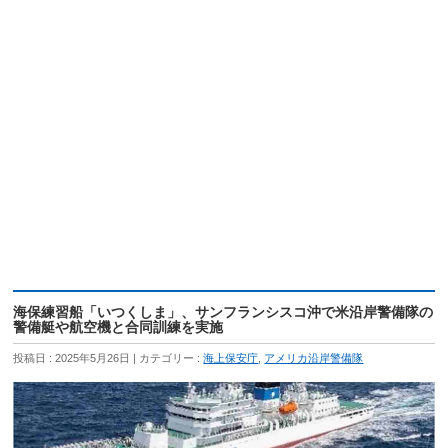
海保練習船「いつくしま」、サンフランシスコ沖で米沿岸警備隊の
警備艇や航空機と合同訓練を実施
投稿日 : 2025年5月26日
カテゴリー :
海上保安庁
,
アメリカ沿岸警備隊