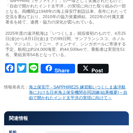
「SAPPHIRE（サファイア）」の一環として実施されたもので、
「自由で開かれたインド太平洋」の実現に向けた取り組みの一部
となる。両機関は1948年の海上保安庁創設以来、長年にわたって
交流を重ねており、2010年の協力覚書締結、2022年の付属文書
署名を経て、連携・協力の深化が図られている。
2025年度の遠洋航海は「いつくしま」就役後初のもので、4月25
日(金)から8月1日(金)までの99日間、サンフランシスコ、ホノル
ル、マジュロ、シドニー、チェンナイ、シンガポールに寄港する
予定。航程は約24,000海里、約44,500kmで、乗船者は実習生51
名、乗組員等54名となっている。
Facebook
Twitter
Line
Share
Post
情報発表元：
海上保安庁 - SAPPHIRE25 練習船いつくしま遠洋航
海における日米海上保安機関合同訓練(結果概要)～自
由で開かれたインド太平洋の実現に向けて～
関連情報
船舶