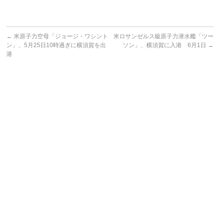
←
米原子力空母「ジョージ・ワシント
米ロサンゼルス級原子力潜水艦「ツー
ン」、5月25日10時過ぎに横須賀を出
ソン」、横須賀に入港 6月1日
→
港