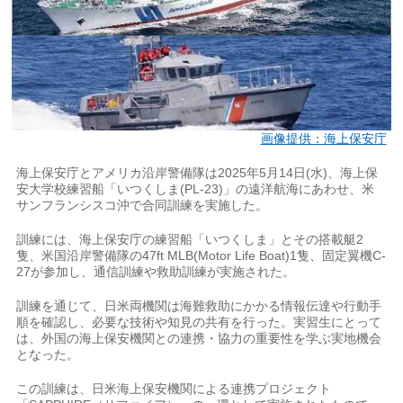
画像提供：海上保安庁
海上保安庁とアメリカ沿岸警備隊は2025年5月14日(水)、海上保
安大学校練習船「いつくしま(PL-23)」の遠洋航海にあわせ、米
サンフランシスコ沖で合同訓練を実施した。
訓練には、海上保安庁の練習船「いつくしま」とその搭載艇2
隻、米国沿岸警備隊の47ft MLB(Motor Life Boat)1隻、固定翼機C-
27が参加し、通信訓練や救助訓練が実施された。
訓練を通じて、日米両機関は海難救助にかかる情報伝達や行動手
順を確認し、必要な技術や知見の共有を行った。実習生にとって
は、外国の海上保安機関との連携・協力の重要性を学ぶ実地機会
となった。
この訓練は、日米海上保安機関による連携プロジェクト