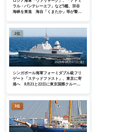
ロシア海軍「ヴァリャーク」、「アドミ
ラル・パンテレーエフ」など5艦、宗谷
海峡を東進 海自「くまたか」等が警戒
監視
2位
2026年08月07日(金)
シンガポール海軍フォーミダブル級フリ
ゲート「ステッドファスト」、東京に寄
港へ 8月21と22日に東京国際クルーズ
ターミナルで一般公開
3位