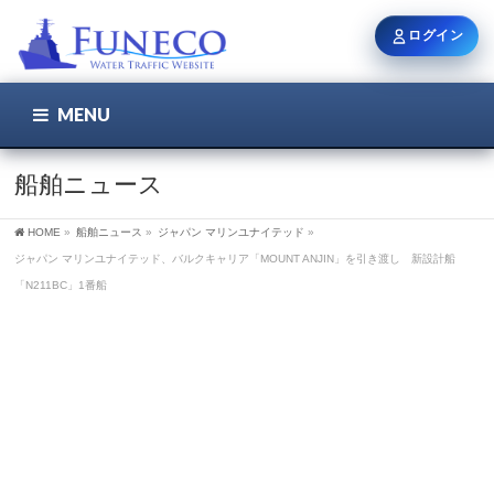
ログイン
MENU
こちら
ユーザー名 / メール
船舶ニュース
HOME
»
船舶ニュース
»
ジャパン マリンユナイテッド
»
パスワード
ジャパン マリンユナイテッド、バルクキャリア「MOUNT ANJIN」を引き渡し 新設計船
「N211BC」1番船
ログイン状態を保持
新規登録
パスワードを忘れた方