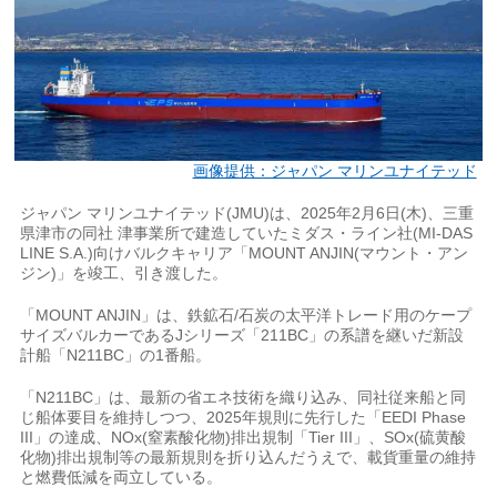
画像提供：ジャパン マリンユナイテッド
ジャパン マリンユナイテッド(JMU)は、2025年2月6日(木)、三重
県津市の同社 津事業所で建造していたミダス・ライン社(MI-DAS
LINE S.A.)向けバルクキャリア「MOUNT ANJIN(マウント・アン
ジン)」を竣工、引き渡した。
「MOUNT ANJIN」は、鉄鉱石/石炭の太平洋トレード用のケープ
サイズバルカーであるJシリーズ「211BC」の系譜を継いだ新設
計船「N211BC」の1番船。
「N211BC」は、最新の省エネ技術を織り込み、同社従来船と同
じ船体要目を維持しつつ、2025年規則に先行した「EEDI Phase
III」の達成、NOx(窒素酸化物)排出規制「Tier III」、SOx(硫黄酸
化物)排出規制等の最新規則を折り込んだうえで、載貨重量の維持
と燃費低減を両立している。