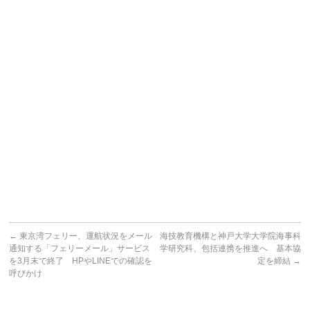
←
東京湾フェリー、運航状況をメール
海技教育機構と神戸大学大学院海事科
通知する「フェリーメール」サービス
学研究科、包括連携を推進へ 基本協
を3月末で終了 HPやLINEでの確認を
定を締結
→
呼びかけ