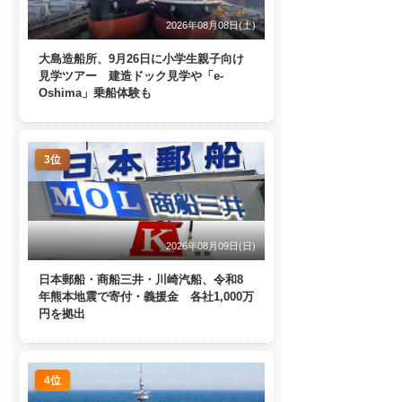
2026年08月08日(土)
大島造船所、9月26日に小学生親子向け
見学ツアー 建造ドック見学や「e-
Oshima」乗船体験も
3位
2026年08月09日(日)
日本郵船・商船三井・川崎汽船、令和8
年熊本地震で寄付・義援金 各社1,000万
円を拠出
4位