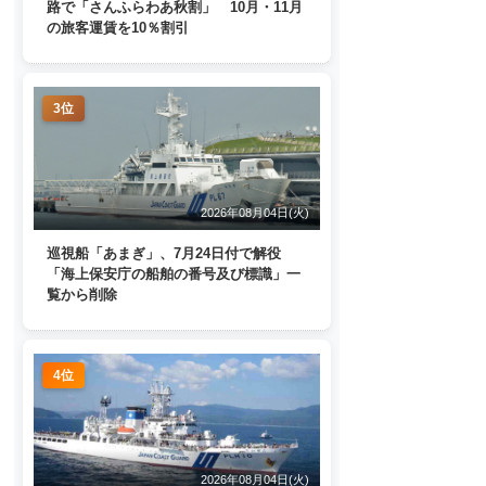
路で「さんふらわあ秋割」 10月・11月
の旅客運賃を10％割引
3位
2026年08月04日(火)
巡視船「あまぎ」、7月24日付で解役
「海上保安庁の船舶の番号及び標識」一
覧から削除
4位
2026年08月04日(火)