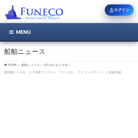
ログイン
MENU
こちら
ユーザー名 / メール
船舶ニュース
HOME
»
船舶ニュース
»
DD-101 むらさめ
»
パスワード
護衛艦むらさめ、タイ海軍フリゲート「プーミポン・アドゥンヤデート」と親善訓練
ログイン状態を保持
新規登録
パスワードを忘れた方