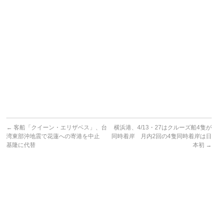
←
客船「クイーン・エリザベス」、台
横浜港、4/13・27はクルーズ船4隻が
湾東部沖地震で花蓮への寄港を中止
同時着岸 月内2回の4隻同時着岸は日
基隆に代替
本初
→