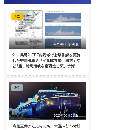
1位
2026年08月04日(火)
沖ノ鳥島沖EEZ内海域で射撃訓練を実施
した中国海軍ミサイル駆逐艦「開封」な
ど3艦、対馬海峡を南西進し東シナ海
へ 日本列島を周回
2位
2026年08月01日(土)
商船三井さんふらわあ、大洗〜苫小牧航