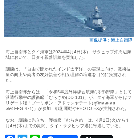
画像提供：海上自衛隊
海上自衛隊とタイ海軍は2024年4月4日(木)、サタヒップ沖周辺海
域において、日タイ親善訓練を実施した。
訓練は、「自由で開かれたインド太平洋」の実現に向け、戦術技
量の向上や両者の友好親善や相互理解の増進を目的に実施され
た。
海上自衛隊からは、「令和5年度外洋練習航海(飛行)部隊」として
派遣行動中の護衛艦「むらさめ(DD-101)」が、タイ海軍からはフ
リゲート艦「プーミポン・アドゥンヤデート(ภูมิพลอดุลย
เดช:FFG-471)」が参加、戦術運動やPHOTO EXが実施された。
なお、訓練に先立ち、護衛艦「むらさめ」は、4月2日(火)から4
月4日(木)までの期間、タイ・サタヒップ港に寄港している。