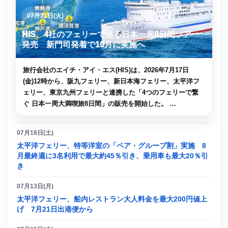
07月21日(火)
HIS、4社のフェリーで巡る日本一周8日間ツアー
発売 新門司発着で10月に実施へ
旅行会社のエイチ・アイ・エス(HIS)は、2026年7月17日
(金)12時から、阪九フェリー、新日本海フェリー、太平洋フ
ェリー、東京九州フェリーと連携した「4つのフェリーで繋
ぐ 日本一周大満喫旅8日間」の販売を開始した。 …
07月18日(土)
太平洋フェリー、特等洋室の「ペア・グループ割」実施 8
月最終週に3名利用で最大約45％引き、乗用車も最大20％引
き
07月13日(月)
太平洋フェリー、船内レストラン大人料金を最大200円値上
げ 7月21日出港便から