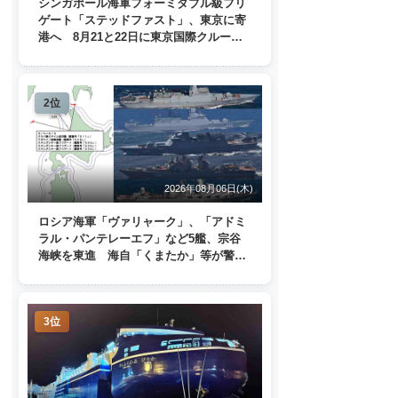
シンガポール海軍フォーミダブル級フリ
ゲート「ステッドファスト」、東京に寄
港へ 8月21と22日に東京国際クルーズ
ターミナルで一般公開
2位
2026年08月06日(木)
ロシア海軍「ヴァリャーク」、「アドミ
ラル・パンテレーエフ」など5艦、宗谷
海峡を東進 海自「くまたか」等が警戒
監視
3位