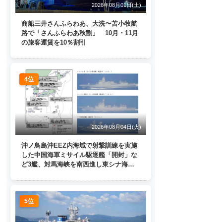
2026年08月01日(土)
商船三井さんふらわあ、大洗〜苫小牧航
路で「さんふらわあ秋割」 10月・11月
の旅客運賃を10％割引
4位
2026年08月04日(火)
沖ノ鳥島沖EEZ内海域で射撃訓練を実施
した中国海軍ミサイル駆逐艦「開封」な
ど3艦、対馬海峡を南西進し東シナ海
へ 日本列島を周回
5位