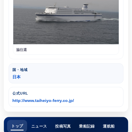
脇往還
国・地域
日本
公式URL
http://www.taiheiyo-ferry.co.jp/
トップ
ニュース
投稿写真
乗船記録
運航船