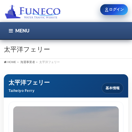
ログイン
MENU
こちら
ユーザー名 / メール
太平洋フェリー
HOME
»
海運事業者
»
太平洋フェリー
パスワード
太平洋フェリー
基本情報
Taiheiyo Ferry
ログイン状態を保持
新規登録
パスワードを忘れた方