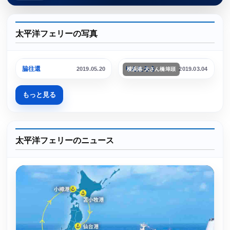
太平洋フェリーの写真
いしかり(3代)
きたかみ
脇往還
りんたろう
2019.05.20
2019.03.04
横浜港 大さん橋埠頭
もっと見る
太平洋フェリーのニュース