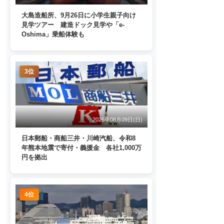
大島造船所、9月26日に小学生親子向け
見学ツアー 建造ドック見学や「e-
Oshima」乗船体験も
3位
2026年08月09日(日)
日本郵船・商船三井・川崎汽船、令和8
年熊本地震で寄付・義援金 各社1,000万
円を拠出
4位