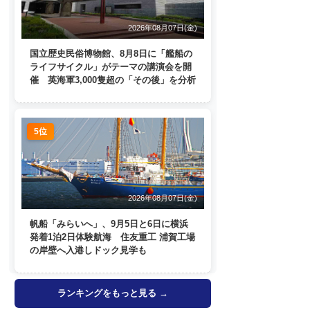
2026年08月07日(金)
国立歴史民俗博物館、8月8日に「艦船の
ライフサイクル」がテーマの講演会を開
催 英海軍3,000隻超の「その後」を分析
5位
2026年08月07日(金)
帆船「みらいへ」、9月5日と6日に横浜
発着1泊2日体験航海 住友重工 浦賀工場
の岸壁へ入港しドック見学も
ランキングをもっと見る →