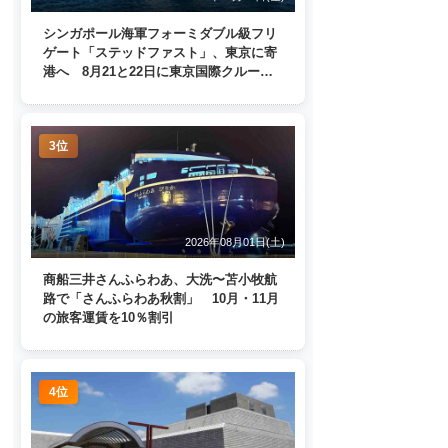
シンガポール海軍フォーミダブル級フリ
ゲート「ステッドファスト」、東京に寄
港へ 8月21と22日に東京国際クルーズ
ターミナルで一般公開
3位
2026年08月01日(土)
商船三井さんふらわあ、大洗〜苫小牧航
路で「さんふらわあ秋割」 10月・11月
の旅客運賃を10％割引
4位