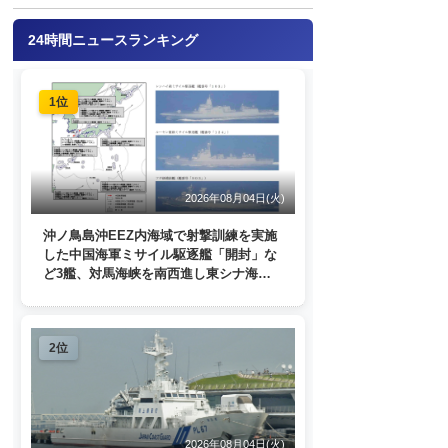
24時間ニュースランキング
1位
2026年08月04日(火)
沖ノ鳥島沖EEZ内海域で射撃訓練を実施
した中国海軍ミサイル駆逐艦「開封」な
ど3艦、対馬海峡を南西進し東シナ海
へ 日本列島を周回
2位
2026年08月04日(火)