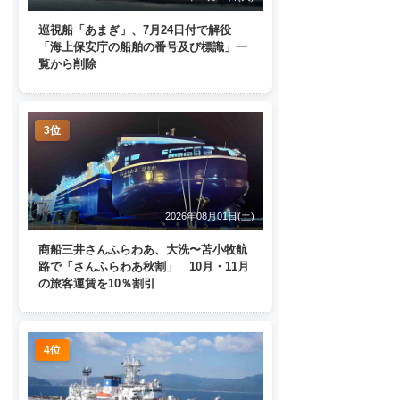
巡視船「あまぎ」、7月24日付で解役
「海上保安庁の船舶の番号及び標識」一
覧から削除
3位
2026年08月01日(土)
商船三井さんふらわあ、大洗〜苫小牧航
路で「さんふらわあ秋割」 10月・11月
の旅客運賃を10％割引
4位