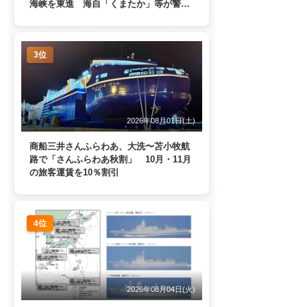
海峡を東進 海自「くまたか」等が警戒
監視
3位
2026年08月01日(土)
商船三井さんふらわあ、大洗〜苫小牧航
路で「さんふらわあ秋割」 10月・11月
の旅客運賃を10％割引
4位
2026年08月04日(火)