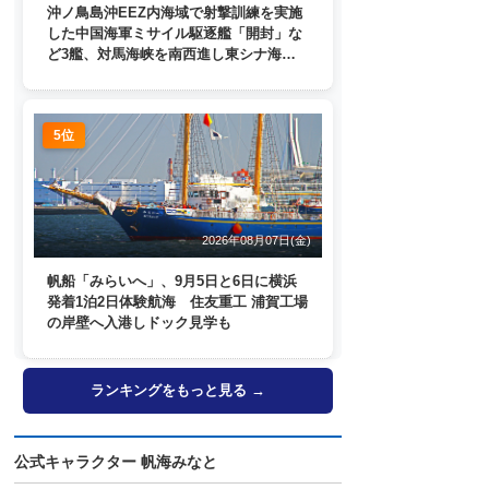
沖ノ鳥島沖EEZ内海域で射撃訓練を実施
した中国海軍ミサイル駆逐艦「開封」な
ど3艦、対馬海峡を南西進し東シナ海
へ 日本列島を周回
5位
2026年08月07日(金)
帆船「みらいへ」、9月5日と6日に横浜
発着1泊2日体験航海 住友重工 浦賀工場
の岸壁へ入港しドック見学も
ランキングをもっと見る →
公式キャラクター 帆海みなと