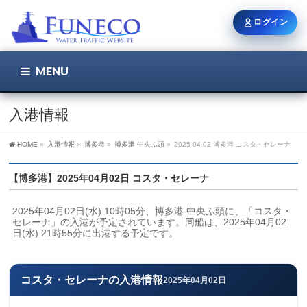
ログイン
MENU
こちら
ユーザー名 / メール
入港情報
HOME
»
入港情報
»
博多港
»
博多港 中央ふ頭
»
2025-04-02 博多港 コスタ・セレーナ
パスワード
【博多港】2025年04月02日 コスタ・セレーナ
2025年04月02日(水) 10時05分、博多港 中央ふ頭に、「コスタ・
ログイン状態を保持
セレーナ」の入港が予定されています。同船は、2025年04月02
日(水) 21時55分に出港する予定です。
新規登録
パスワードを忘れた方
コスタ・セレーナの入港情報
2025年04月02日