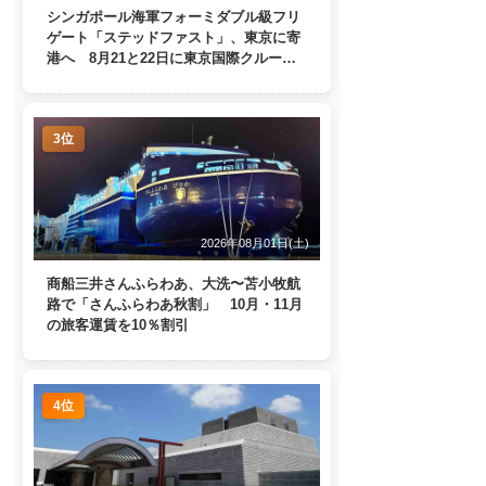
シンガポール海軍フォーミダブル級フリ
ゲート「ステッドファスト」、東京に寄
港へ 8月21と22日に東京国際クルーズ
ターミナルで一般公開
3位
2026年08月01日(土)
商船三井さんふらわあ、大洗〜苫小牧航
路で「さんふらわあ秋割」 10月・11月
の旅客運賃を10％割引
4位