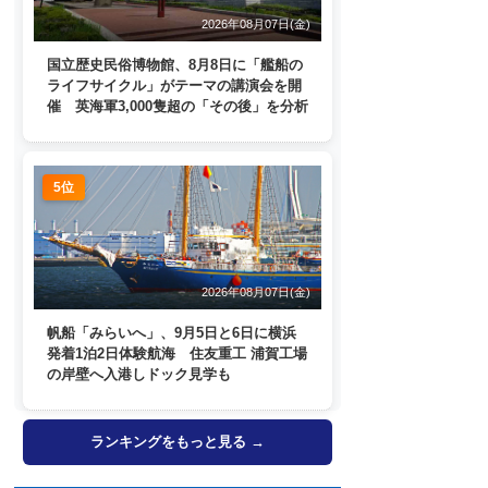
2026年08月07日(金)
国立歴史民俗博物館、8月8日に「艦船の
ライフサイクル」がテーマの講演会を開
催 英海軍3,000隻超の「その後」を分析
5位
2026年08月07日(金)
帆船「みらいへ」、9月5日と6日に横浜
発着1泊2日体験航海 住友重工 浦賀工場
の岸壁へ入港しドック見学も
ランキングをもっと見る →