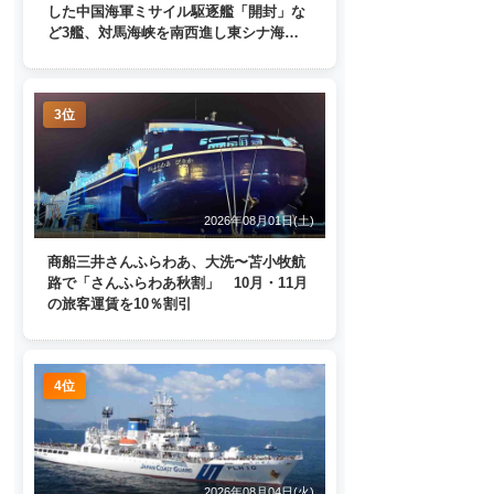
した中国海軍ミサイル駆逐艦「開封」な
ど3艦、対馬海峡を南西進し東シナ海
へ 日本列島を周回
3位
2026年08月01日(土)
商船三井さんふらわあ、大洗〜苫小牧航
路で「さんふらわあ秋割」 10月・11月
の旅客運賃を10％割引
4位
2026年08月04日(火)