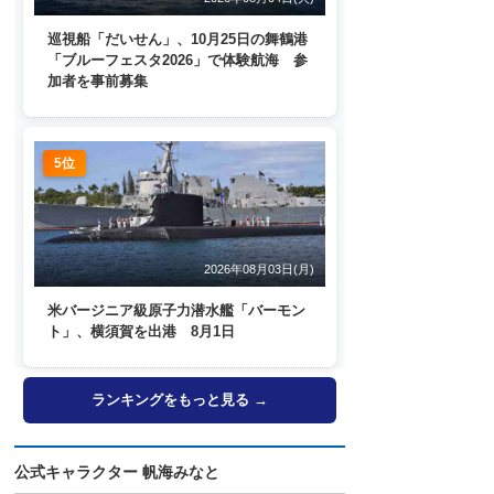
巡視船「だいせん」、10月25日の舞鶴港
「ブルーフェスタ2026」で体験航海 参
加者を事前募集
5位
2026年08月03日(月)
米バージニア級原子力潜水艦「バーモン
ト」、横須賀を出港 8月1日
ランキングをもっと見る →
公式キャラクター 帆海みなと