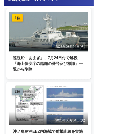
1位
2026年08月04日(火)
巡視船「あまぎ」、7月24日付で解役
「海上保安庁の船舶の番号及び標識」一
覧から削除
2位
2026年08月04日(火)
沖ノ鳥島沖EEZ内海域で射撃訓練を実施