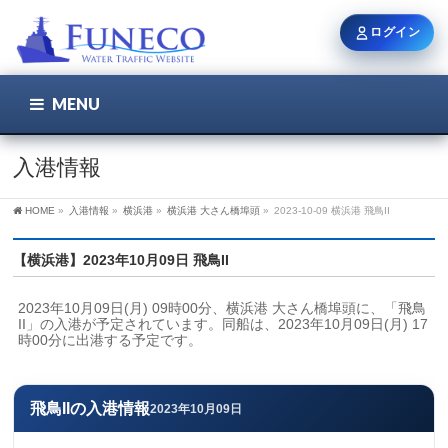
ログイン
MENU
こちら
ユーザー名 / メール
入港情報
HOME
»
入港情報
»
横浜港
»
横浜港 大さん橋埠頭
»
2023-10-09 横浜港 飛鳥II
パスワード
【横浜港】2023年10月09日 飛鳥II
2023年10月09日(月) 09時00分、横浜港 大さん橋埠頭に、「飛鳥
ログイン状態を保持
II」の入港が予定されています。同船は、2023年10月09日(月) 17
時00分に出港する予定です。
新規登録
パスワードを忘れた方
飛鳥IIの入港情報
2023年10月09日