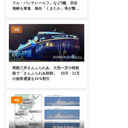
ラル・パンテレーエフ」など5艦、宗谷
海峡を東進 海自「くまたか」等が警戒
監視
3位
2026年08月01日(土)
商船三井さんふらわあ、大洗〜苫小牧航
路で「さんふらわあ秋割」 10月・11月
の旅客運賃を10％割引
4位
2026年08月04日(火)