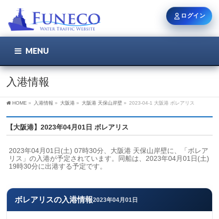
ログイン
MENU
こちら
ユーザー名 / メール
入港情報
HOME
»
入港情報
»
大阪港
»
大阪港 天保山岸壁
»
2023-04-1 大阪港 ボレアリス
パスワード
【大阪港】2023年04月01日 ボレアリス
2023年04月01日(土) 07時30分、大阪港 天保山岸壁に、「ボレア
ログイン状態を保持
リス」の入港が予定されています。同船は、2023年04月01日(土) 
19時30分に出港する予定です。
新規登録
パスワードを忘れた方
ボレアリスの入港情報
2023年04月01日