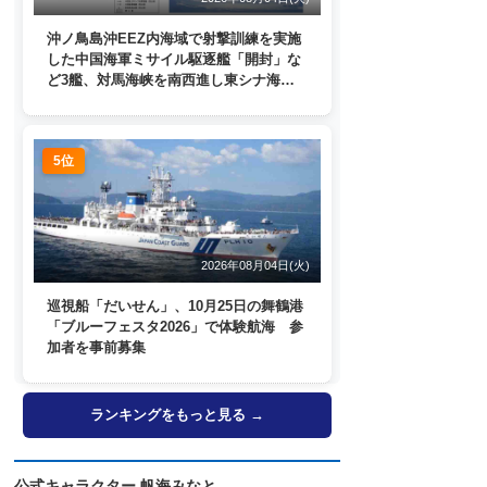
沖ノ鳥島沖EEZ内海域で射撃訓練を実施
した中国海軍ミサイル駆逐艦「開封」な
ど3艦、対馬海峡を南西進し東シナ海
へ 日本列島を周回
5位
2026年08月04日(火)
巡視船「だいせん」、10月25日の舞鶴港
「ブルーフェスタ2026」で体験航海 参
加者を事前募集
ランキングをもっと見る →
公式キャラクター 帆海みなと