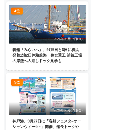
4位
2026年08月07日(金)
帆船「みらいへ」、9月5日と6日に横浜
発着1泊2日体験航海 住友重工 浦賀工場
の岸壁へ入港しドック見学も
5位
2026年08月07日(金)
神戸港、9月27日に「客船フェスタ~オー
シャンウィーク~」開催、船長トークや