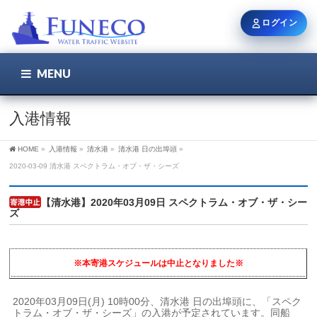
ログイン
MENU
こちら
ユーザー名 / メール
入港情報
HOME
»
入港情報
»
清水港
»
清水港 日の出埠頭
»
パスワード
2020-03-09 清水港 スペクトラム・オブ・ザ・シーズ
【清水港】2020年03月09日 スペクトラム・オブ・ザ・シー
ズ
ログイン状態を保持
※本寄港スケジュールは中止となりました※
新規登録
パスワードを忘れた方
2020年03月09日(月) 10時00分、清水港 日の出埠頭に、「スペク
トラム・オブ・ザ・シーズ」の入港が予定されています。同船