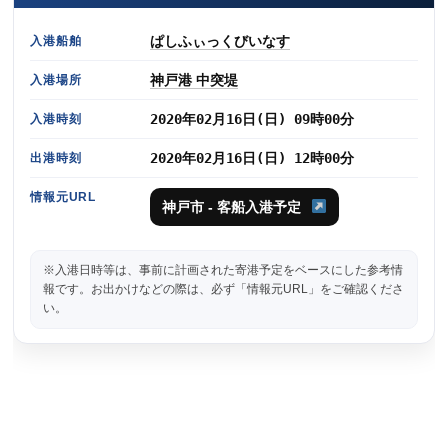
ぱしふぃっくびいなす
入港船舶
神戸港 中突堤
入港場所
2020年02月16日(日) 09時00分
入港時刻
2020年02月16日(日) 12時00分
出港時刻
情報元URL
神戸市 - 客船入港予定
※入港日時等は、事前に計画された寄港予定をベースにした参考情
報です。お出かけなどの際は、必ず「情報元URL」をご確認くださ
い。