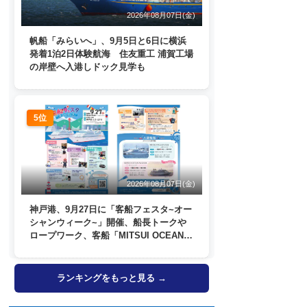
2026年08月07日(金)
帆船「みらいへ」、9月5日と6日に横浜
発着1泊2日体験航海 住友重工 浦賀工場
の岸壁へ入港しドック見学も
5位
2026年08月07日(金)
神戸港、9月27日に「客船フェスタ~オー
シャンウィーク~」開催、船長トークや
ロープワーク、客船「MITSUI OCEAN
FUJI」歓送も
ランキングをもっと見る →