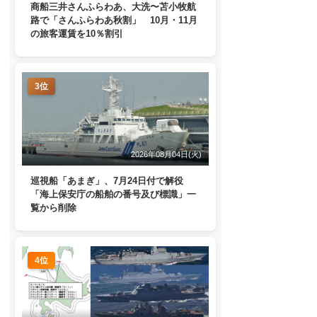
商船三井さんふらわあ、大洗〜苫小牧航
路で「さんふらわあ秋割」 10月・11月
の旅客運賃を10％割引
3位
2026年08月04日(火)
巡視船「あまぎ」、7月24日付で解役
「海上保安庁の船舶の番号及び標識」一
覧から削除
4位