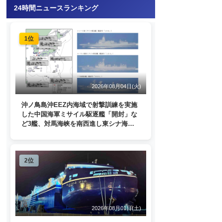
24時間ニュースランキング
1位
2026年08月04日(火)
沖ノ鳥島沖EEZ内海域で射撃訓練を実施
した中国海軍ミサイル駆逐艦「開封」な
ど3艦、対馬海峡を南西進し東シナ海
へ 日本列島を周回
2位
2026年08月01日(土)