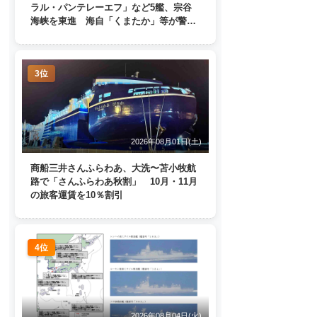
ラル・パンテレーエフ」など5艦、宗谷
海峡を東進 海自「くまたか」等が警戒
監視
3位
2026年08月01日(土)
商船三井さんふらわあ、大洗〜苫小牧航
路で「さんふらわあ秋割」 10月・11月
の旅客運賃を10％割引
4位
2026年08月04日(火)