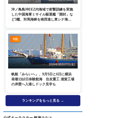
沖ノ鳥島沖EEZ内海域で射撃訓練を実施
した中国海軍ミサイル駆逐艦「開封」な
ど3艦、対馬海峡を南西進し東シナ海
へ 日本列島を周回
5位
2026年08月07日(金)
帆船「みらいへ」、9月5日と6日に横浜
発着1泊2日体験航海 住友重工 浦賀工場
の岸壁へ入港しドック見学も
ランキングをもっと見る →
公式キャラクター 帆海みなと