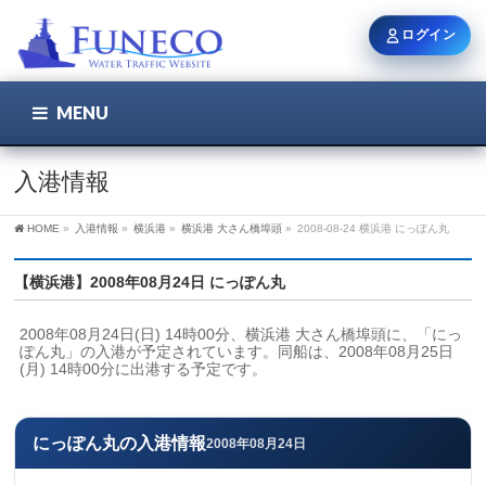
ログイン
MENU
こちら
ユーザー名 / メール
入港情報
HOME
»
入港情報
»
横浜港
»
横浜港 大さん橋埠頭
»
2008-08-24 横浜港 にっぽん丸
パスワード
【横浜港】2008年08月24日 にっぽん丸
2008年08月24日(日) 14時00分、横浜港 大さん橋埠頭に、「にっ
ログイン状態を保持
ぽん丸」の入港が予定されています。同船は、2008年08月25日
(月) 14時00分に出港する予定です。
新規登録
パスワードを忘れた方
にっぽん丸の入港情報
2008年08月24日