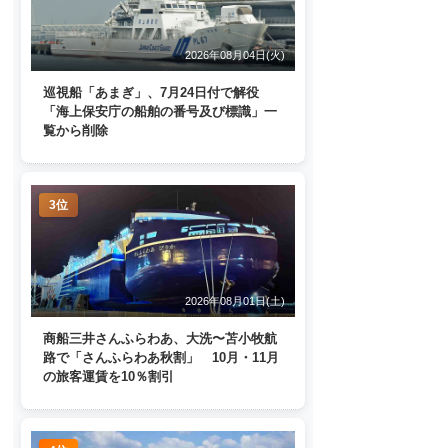
2026年08月04日(火)
巡視船「あまぎ」、7月24日付で解役
「海上保安庁の船舶の番号及び標識」一
覧から削除
3位
2026年08月01日(土)
商船三井さんふらわあ、大洗〜苫小牧航
路で「さんふらわあ秋割」 10月・11月
の旅客運賃を10％割引