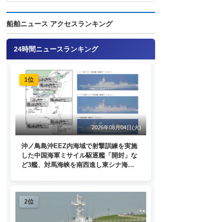
船舶ニュース アクセスランキング
24時間ニュースランキング
1位
2026年08月04日(火)
沖ノ鳥島沖EEZ内海域で射撃訓練を実施
した中国海軍ミサイル駆逐艦「開封」な
ど3艦、対馬海峡を南西進し東シナ海
へ 日本列島を周回
2位