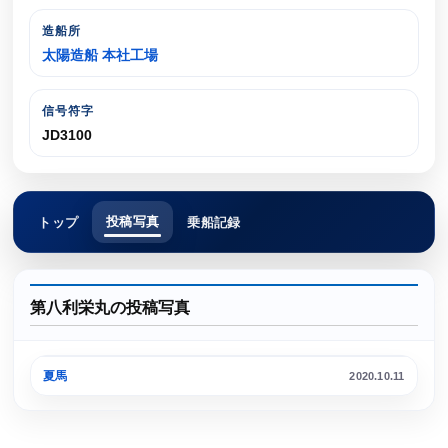
造船所
太陽造船 本社工場
信号符字
JD3100
投稿写真
トップ
乗船記録
第八利栄丸の投稿写真
呉港
夏馬
2020.10.11