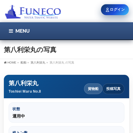
ログイン
MENU
こちら
ユーザー名 / メール
第八利栄丸の写真
HOME
»
船舶
»
第八利栄丸
»
第八利栄丸 の写真
パスワード
第八利栄丸
貨物船
投稿写真
Toshiei Maru No.8
ログイン状態を保持
状態
運用中
新規登録
パスワードを忘れた方
総トン数