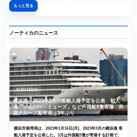
もっと見る
ノーティカのニュース
01月17日(火)
横浜港、2023年3月の客船入港予定を公表 初入
港「シルバー・ミューズ」など外国船5隻寄港 外
国クルーズ船寄港は3年ぶり
横浜市港湾局は、2023年1月16日(月)、2023年3月の横浜港 客
船入港予定を公表した。3月は外国船5隻が寄港する計画で、