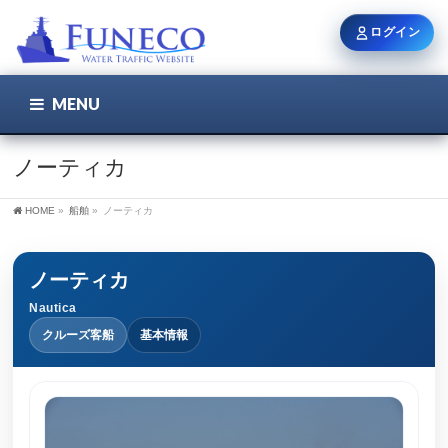
ログイン
MENU
こちら
ユーザー名 / メール
ノーティカ
HOME
»
船舶
»
ノーティカ
パスワード
ノーティカ
Nautica
ログイン状態を保持
クルーズ客船
基本情報
新規登録
パスワードを忘れた方