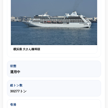
横浜港 大さん橋埠頭
状態
運用中
総トン数
30277トン
母港