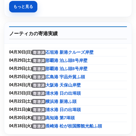
もっと見る
ノーティカの寄港実績
石垣港 新港クルーズ岸壁
04月30日(日)
那覇港 泊ふ頭8号岸壁
04月29日(土)
那覇港 泊ふ頭8号岸壁
04月29日(土)
広島港 宇品外貿ふ頭
04月25日(火)
大阪港 天保山岸壁
04月24日(月)
清水港 日の出埠頭
04月23日(日)
横浜港 新港ふ頭
04月22日(土)
清水港 日の出埠頭
04月21日(金)
高知港 第7埠頭
04月20日(木)
長崎港 松が枝国際観光船ふ頭
04月18日(火)