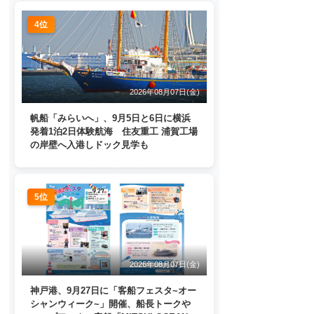
4位
2026年08月07日(金)
帆船「みらいへ」、9月5日と6日に横浜
発着1泊2日体験航海 住友重工 浦賀工場
の岸壁へ入港しドック見学も
5位
2026年08月07日(金)
神戸港、9月27日に「客船フェスタ~オー
シャンウィーク~」開催、船長トークや