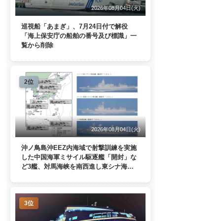
2026年08月04日(火)
巡視船「あまぎ」、7月24日付で解役
「海上保安庁の船舶の番号及び標識」一
覧から削除
2位
2026年08月04日(火)
沖ノ鳥島沖EEZ内海域で射撃訓練を実施
した中国海軍ミサイル駆逐艦「開封」な
ど3艦、対馬海峡を南西進し東シナ海
へ 日本列島を周回
3位