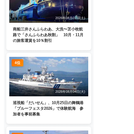
2026年08月01日(土)
商船三井さんふらわあ、大洗〜苫小牧航
路で「さんふらわあ秋割」 10月・11月
の旅客運賃を10％割引
4位
2026年08月04日(火)
巡視船「だいせん」、10月25日の舞鶴港
「ブルーフェスタ2026」で体験航海 参
加者を事前募集