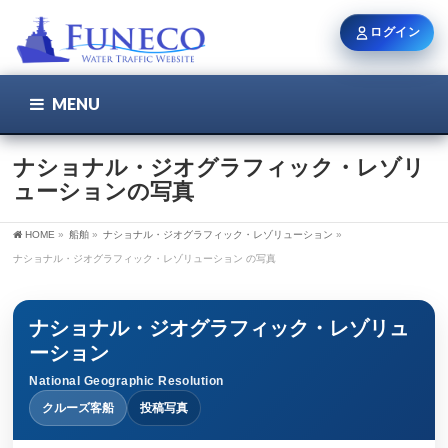
ログイン
MENU
こちら
ユーザー名 / メール
ナショナル・ジオグラフィック・レゾリ
ューションの写真
パスワード
HOME
»
船舶
»
ナショナル・ジオグラフィック・レゾリューション
»
ナショナル・ジオグラフィック・レゾリューション の写真
ログイン状態を保持
ナショナル・ジオグラフィック・レゾリュ
ーション
National Geographic Resolution
新規登録
パスワードを忘れた方
クルーズ客船
投稿写真