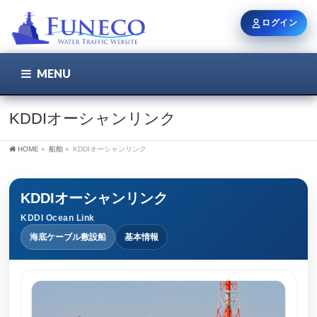
ログイン
MENU
こちら
ユーザー名 / メール
KDDIオーシャンリンク
HOME
»
船舶
»
KDDIオーシャンリンク
パスワード
KDDIオーシャンリンク
KDDI Ocean Link
ログイン状態を保持
海底ケーブル敷設船
基本情報
新規登録
パスワードを忘れた方