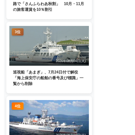
路で「さんふらわあ秋割」 10月・11月
の旅客運賃を10％割引
3位
2026年08月04日(火)
巡視船「あまぎ」、7月24日付で解役
「海上保安庁の船舶の番号及び標識」一
覧から削除
4位
2026年08月04日(火)