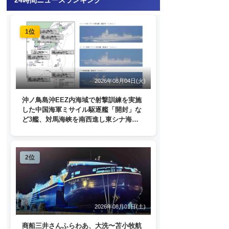
1位
2026年08月04日(火)
沖ノ鳥島沖EEZ内海域で射撃訓練を実施
した中国海軍ミサイル駆逐艦「開封」な
ど3艦、対馬海峡を南西進し東シナ海
へ 日本列島を周回
2位
2026年08月01日(土)
商船三井さんふらわあ、大洗〜苫小牧航