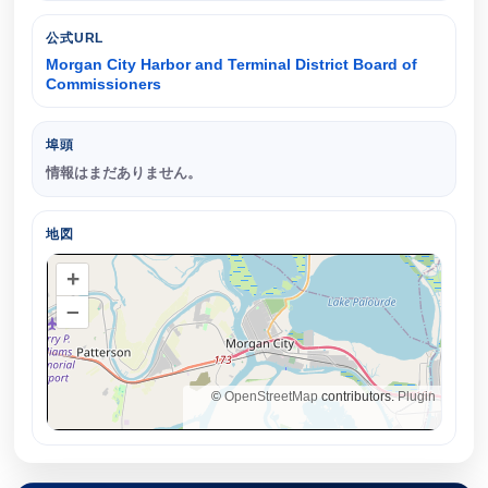
公式URL
Morgan City Harbor and Terminal District Board of
Commissioners
埠頭
情報はまだありません。
地図
+
–
©
OpenStreetMap
contributors.
Plugin