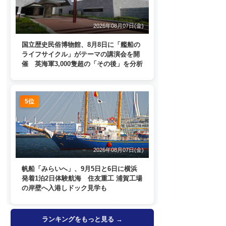
2026年08月07日(金)
国立歴史民俗博物館、8月8日に「艦船の
ライフサイクル」がテーマの講演会を開
催 英海軍3,000隻超の「その後」を分析
5位
2026年08月07日(金)
帆船「みらいへ」、9月5日と6日に横浜
発着1泊2日体験航海 住友重工 浦賀工場
の岸壁へ入港しドック見学も
ランキングをもっと見る →