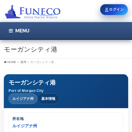
ログイン
MENU
こちら
ユーザー名 / メール
モーガンシティ港
HOME
»
港湾
»
モーガンシティ港
パスワード
モーガンシティ港
Port of Morgan City
ログイン状態を保持
ルイジアナ州
基本情報
所在地
新規登録
パスワードを忘れた方
ルイジアナ州