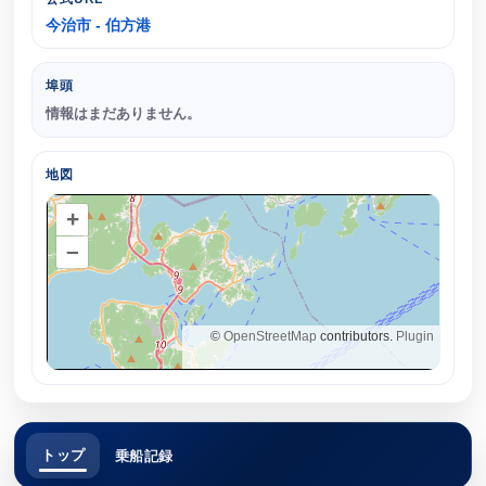
今治市 - 伯方港
埠頭
情報はまだありません。
地図
+
–
©
OpenStreetMap
contributors.
Plugin
トップ
乗船記録