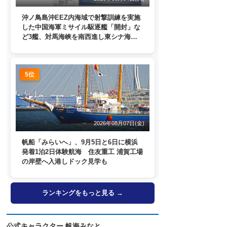
沖ノ鳥島沖EEZ内海域で射撃訓練を実施
した中国海軍ミサイル駆逐艦「開封」な
ど3艦、対馬海峡を南西進し東シナ海
へ 日本列島を周回
5位
2026年08月07日(金)
帆船「みらいへ」、9月5日と6日に横浜
発着1泊2日体験航海 住友重工 浦賀工場
の岸壁へ入港しドック見学も
ランキングをもっと見る →
公式キャラクター 帆海みなと