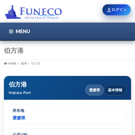
ログイン
MENU
こちら
ユーザー名 / メール
伯方港
HOME
»
港湾
»
伯方港
パスワード
伯方港
愛媛県
基本情報
Hakata Port
ログイン状態を保持
所在地
愛媛県
新規登録
パスワードを忘れた方
公式URL