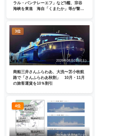
ラル・パンテレーエフ」など5艦、宗谷
海峡を東進 海自「くまたか」等が警戒
監視
3位
2026年08月01日(土)
商船三井さんふらわあ、大洗〜苫小牧航
路で「さんふらわあ秋割」 10月・11月
の旅客運賃を10％割引
4位
2026年08月04日(火)