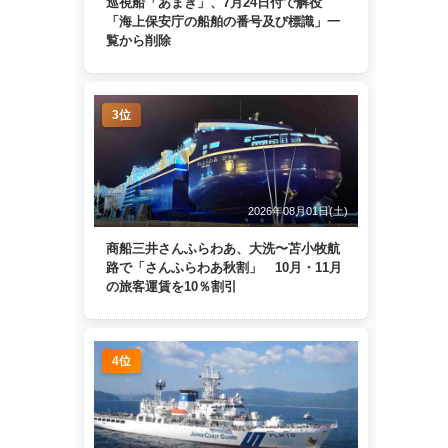
巡視船「あまぎ」、7月24日付で解役
「海上保安庁の船舶の番号及び標識」一
覧から削除
3位
2026年08月01日(土)
商船三井さんふらわあ、大洗〜苫小牧航
路で「さんふらわあ秋割」 10月・11月
の旅客運賃を10％割引
4位