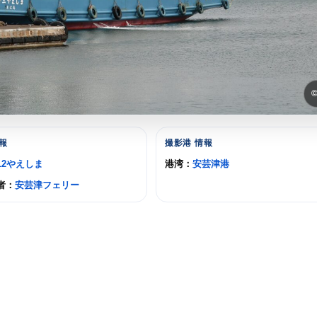
報
撮影港 情報
12やえしま
港湾：
安芸津港
者：
安芸津フェリー