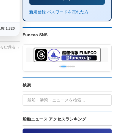
新規登録
パスワードを忘れた方
:1,320
Funeco SNS
 くろせ:呉港
→
検索
船舶ニュース アクセスランキング