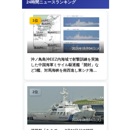
24時間ニュースランキング
1位
2026年08月04日(火)
沖ノ鳥島沖EEZ内海域で射撃訓練を実施
した中国海軍ミサイル駆逐艦「開封」な
ど3艦、対馬海峡を南西進し東シナ海
へ 日本列島を周回
2位
2026年08月04日(火)