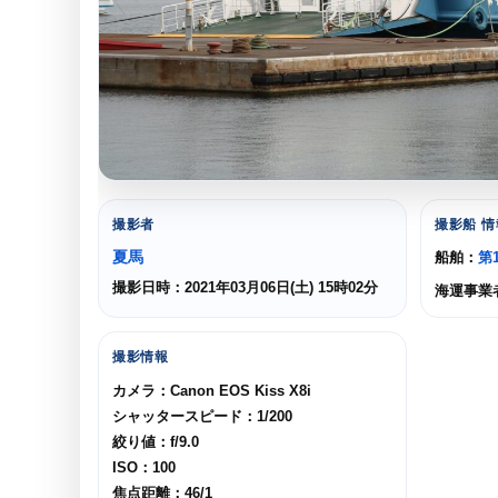
撮影者
撮影船 情
夏馬
船舶：
第
撮影日時：2021年03月06日(土) 15時02分
海運事業
撮影情報
カメラ：Canon EOS Kiss X8i
シャッタースピード：1/200
絞り値：f/9.0
ISO：100
焦点距離：46/1