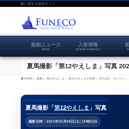
船に関する総合サイト
船舶ニュース
入港情報
NEWS
VOYAGE SCHEDULE
S
夏馬撮影「第12やえしま」写真 202
HOME
»
船舶
»
第12やえしま
»
第12やえしまの写真
»
夏馬撮影「第12やえしま
夏馬撮影「
第12やえしま
」写真
撮影日時：2021年03月06日(土) 15時02分