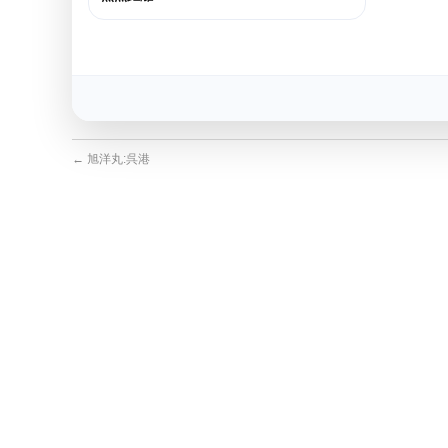
←
旭洋丸:呉港