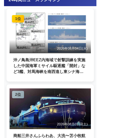
1位
2026年08月04日(火)
沖ノ鳥島沖EEZ内海域で射撃訓練を実施
した中国海軍ミサイル駆逐艦「開封」な
ど3艦、対馬海峡を南西進し東シナ海
へ 日本列島を周回
2位
2026年08月01日(土)
商船三井さんふらわあ、大洗〜苫小牧航