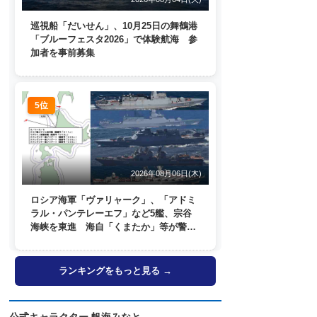
巡視船「だいせん」、10月25日の舞鶴港
「ブルーフェスタ2026」で体験航海 参
加者を事前募集
5位
2026年08月06日(木)
ロシア海軍「ヴァリャーク」、「アドミ
ラル・パンテレーエフ」など5艦、宗谷
海峡を東進 海自「くまたか」等が警戒
監視
ランキングをもっと見る →
公式キャラクター 帆海みなと