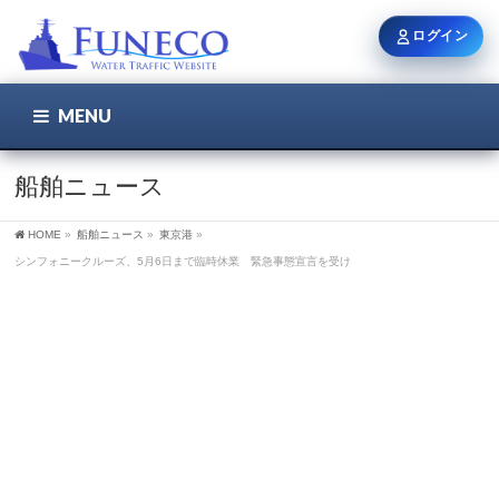
ログイン
MENU
こちら
ユーザー名 / メール
船舶ニュース
HOME
»
船舶ニュース
»
東京港
»
パスワード
シンフォニークルーズ、5月6日まで臨時休業 緊急事態宣言を受け
ログイン状態を保持
新規登録
パスワードを忘れた方