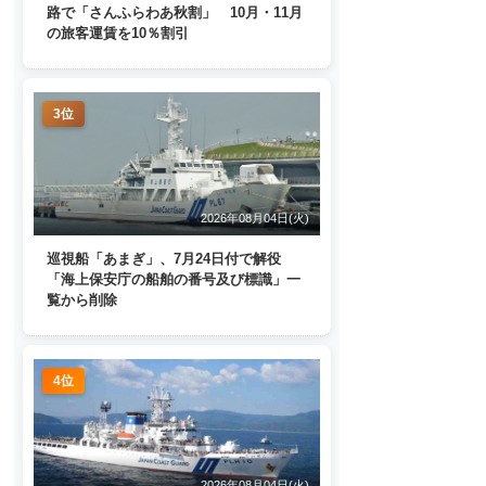
路で「さんふらわあ秋割」 10月・11月
の旅客運賃を10％割引
3位
2026年08月04日(火)
巡視船「あまぎ」、7月24日付で解役
「海上保安庁の船舶の番号及び標識」一
覧から削除
4位
2026年08月04日(火)