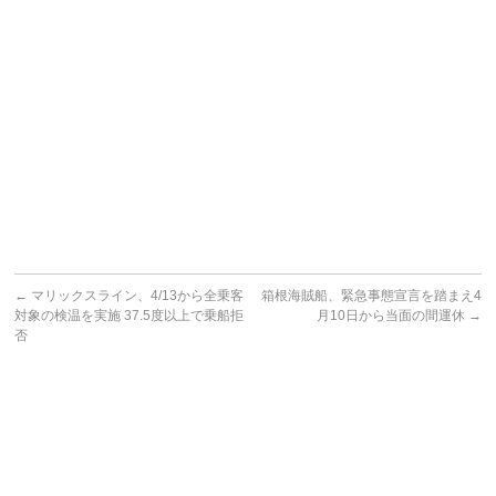
←
マリックスライン、4/13から全乗客
箱根海賊船、緊急事態宣言を踏まえ4
対象の検温を実施 37.5度以上で乗船拒
月10日から当面の間運休
→
否