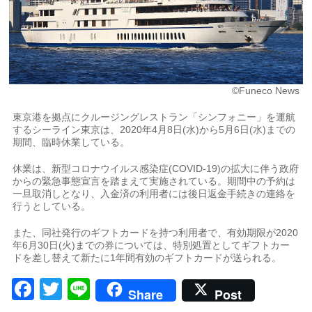
©Funeco News
東京港を拠点にクルージングレストラン「シンフォニー」を運航
するシーライン東京は、2020年4月8日(水)から5月6日(水)までの
期間、臨時休業している。
休業は、新型コロナウイルス感染症(COVID-19)の拡大に伴う政府
からの緊急事態宣言を踏まえて実施されている。期間中の予約は
一旦取消しとなり、入金済の利用者には後日返金手続きの連絡を
行うとしている。
また、同社発行のギフトカードを持つ利用者で、有効期限が2020
年6月30日(火)までの券については、特別処置としてギフトカー
ドを差し替えて新たに1年間有効のギフトカードが送られる。
Facebook
Twitter
Line
Share
Post