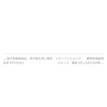
←
神戸港振興協会、神戸観光局に吸収
リザーブドクルーズ、「豪華客船鑑賞
合併 4月1日付け
クルーズ」運航 4月と5月の4日間
→