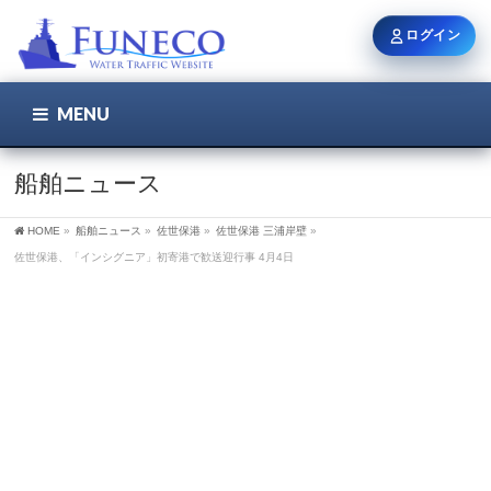
ログイン
MENU
こちら
ユーザー名 / メール
船舶ニュース
HOME
»
船舶ニュース
»
佐世保港
»
佐世保港 三浦岸壁
»
パスワード
佐世保港、「インシグニア」初寄港で歓送迎行事 4月4日
ログイン状態を保持
新規登録
パスワードを忘れた方