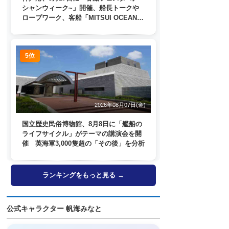
シャンウィーク~」開催、船長トークや
ロープワーク、客船「MITSUI OCEAN
FUJI」歓送も
5位
2026年08月07日(金)
国立歴史民俗博物館、8月8日に「艦船の
ライフサイクル」がテーマの講演会を開
催 英海軍3,000隻超の「その後」を分析
ランキングをもっと見る →
公式キャラクター 帆海みなと