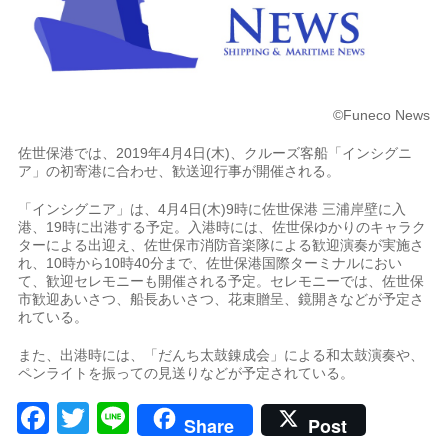
©Funeco News
佐世保港では、2019年4月4日(木)、クルーズ客船「インシグニ
ア」の初寄港に合わせ、歓送迎行事が開催される。
「インシグニア」は、4月4日(木)9時に佐世保港 三浦岸壁に入
港、19時に出港する予定。入港時には、佐世保ゆかりのキャラク
ターによる出迎え、佐世保市消防音楽隊による歓迎演奏が実施さ
れ、10時から10時40分まで、佐世保港国際ターミナルにおい
て、歓迎セレモニーも開催される予定。セレモニーでは、佐世保
市歓迎あいさつ、船長あいさつ、花束贈呈、鏡開きなどが予定さ
れている。
また、出港時には、「だんち太鼓錬成会」による和太鼓演奏や、
ペンライトを振っての見送りなどが予定されている。
Facebook
Twitter
Line
Share
Post