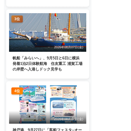
ターミナルで一般公開
3位
2026年08月07日(金)
帆船「みらいへ」、9月5日と6日に横浜
発着1泊2日体験航海 住友重工 浦賀工場
の岸壁へ入港しドック見学も
4位
2026年08月07日(金)
神戸港、9月27日に「客船フェスタ~オー