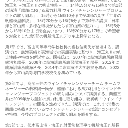
海王丸 ～海王丸Ⅱの帆走性能～」、14時15分から15時まで第2部
の講演「船舶における風力利用 ウインドチャレンジャープロジェ
クトの取り組み」、15時から15時10分まで第3部の見学「世界の
帆船模型解説」、15時20分から16時5分まで第4部の講演「日本
海と富山湾～多様な環境がもたらす富山湾の魅力～」、16時5分
から16時10分まで閉会あいさつ、16時20分から17時まで希望者
を対象とした第5部の帆船海王丸デッキ上見学となる。
第1部では、富山高等専門学校校長の國枝佳明氏が登壇する。講
演では、航海実績と実海域での実船実験に基づき、海王丸Ⅱの帆
走性能や特徴を解説する。國枝氏は、2007年に航海訓練所練習船
銀河丸船長、2008年に航海訓練所練習船海王丸船長、2012年に
航海訓練所航海科長、2014年に東京海洋大学教授を務め、2022
年から富山高等専門学校校長を務めている。
第2部では、商船三井のウインドチャレンジャーチーム チームマ
ネージャーの若林陽一氏が、船舶における風力利用とウインドチ
ャレンジャープロジェクトの取り組みについて講演する。商船三
井は2009年から船舶の風力利用に取り組み、硬翼帆「ウインドチ
ャレンジャー」の開発を進めてきた。講演では、これまで3隻の
商船に搭載されているウインドチャレンジャーの設計コンセプト
や特徴、今後のプロジェクトの取り組みを紹介する。
第3部では、伏木富山港・海王丸財団常務理事で帆船海王丸船長