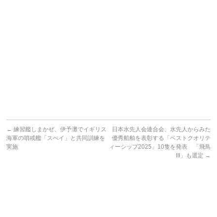
←
練習艦しまかぜ、伊予灘でイギリス
日本水先人会連合会、水先人からみた
海軍の哨戒艦「スぺイ」と共同訓練を
優秀船舶を表彰する「ベストクオリテ
実施
ィーシップ2025」10隻を発表 「飛鳥
III」も選定
→