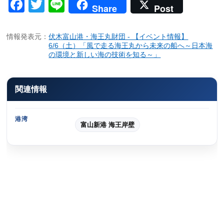
Facebook
Twitter
Line
Share
Post
情報発表元：
伏木富山港・海王丸財団 - 【イベント情報】
6/6（土）「風で走る海王丸から未来の船へ～日本海
の環境と新しい海の技術を知る～」
関連情報
港湾
富山新港 海王岸壁