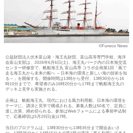
©Funeco News
公益財団法人伏木富山港・海王丸財団、富山高等専門学校、海洋
会富山支部は、2026年6月6日(土)、海王丸パーク内の日本海交流
センター研修室で、帆船海王丸 富山高専 コラボ企画第1回「風で
走る海王丸から未来の船へ ～日本海の環境と新しい海の技術を知
る～」を開催する。開催時間は13時から受付、13時30分から16
時10分までで、希望者のみ16時20分から17時まで帆船海王丸の
デッキ上見学も実施される。
企画は、帆船海王丸、現代における風力利用船、日本海の環境を
テーマに、講演と見学で構成される。募集人数は50名で、定員に
達し次第、締め切られる。参加はWebフォームによる事前申込制
で、応募締切は5月29日(金)17時。
当日のプログラムは、13時30分から13時35分まで開会あいさ
つ、13時35分から14時15分まで第1部の講演「風を利用して走る