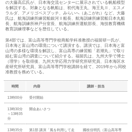
の大藤高広氏が、日本海交流センターに展示されている帆船模型
を解説する。対象となる帆船は、初代海王丸、海王丸Ⅱ、エスメ
ラルダ、アメリゴベスプッチ、みらいへ（あこがれ）など。大藤
氏は、航海訓練所練習船銀河Ⅱ船長、航海訓練所練習船日本丸船
長、航海訓練所神戸分室長、航海訓練所運航部長、海技教育機構
教育訓練理事などを歴任している。
第4部では、富山高等専門学校商船学科准教授の福留研一氏が、
日本海と富山湾の環境について講演する。講演では、日本海と富
山湾の多様な環境を解説し、富山高専の練習船「若潮丸」で取り
組む富山湾の調査について紹介する。福留氏は、九州大学で博士
（理学）を取得後、九州大学応用力学研究所研究員、日本海区水
産研究所研究員、富山高等専門学校講師を経て、2019年から同校
准教授を務めている。
時間
内容
講師・担当
13時00分
受付開始
13時30分
開会あいさつ
～13時35
分
13時35分
第1部 講演「風を利用して走
國枝佳明氏（富山高等専