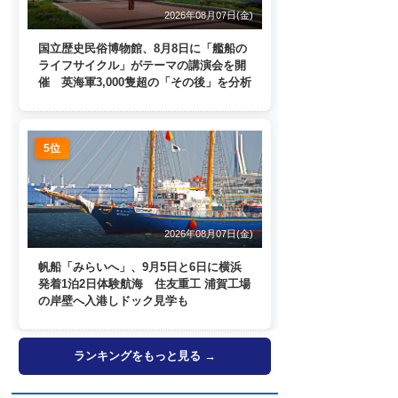
2026年08月07日(金)
国立歴史民俗博物館、8月8日に「艦船の
ライフサイクル」がテーマの講演会を開
催 英海軍3,000隻超の「その後」を分析
5位
2026年08月07日(金)
帆船「みらいへ」、9月5日と6日に横浜
発着1泊2日体験航海 住友重工 浦賀工場
の岸壁へ入港しドック見学も
ランキングをもっと見る →