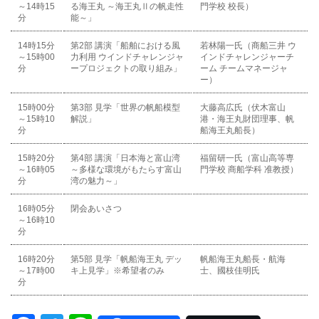
～14時15
る海王丸 ～海王丸Ⅱの帆走性
門学校 校長）
分
能～」
14時15分
第2部 講演「船舶における風
若林陽一氏（商船三井 ウ
～15時00
力利用 ウインドチャレンジャ
インドチャレンジャーチ
分
ープロジェクトの取り組み」
ーム チームマネージャ
ー）
15時00分
第3部 見学「世界の帆船模型
大藤高広氏（伏木富山
～15時10
解説」
港・海王丸財団理事、帆
分
船海王丸船長）
15時20分
第4部 講演「日本海と富山湾
福留研一氏（富山高等専
～16時05
～多様な環境がもたらす富山
門学校 商船学科 准教授）
分
湾の魅力～」
16時05分
閉会あいさつ
～16時10
分
16時20分
第5部 見学「帆船海王丸 デッ
帆船海王丸船長・航海
～17時00
キ上見学」※希望者のみ
士、國枝佳明氏
分