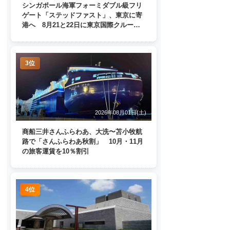
シンガポール海軍フォーミダブル級フリ
ゲート「ステッドファスト」、東京に寄
港へ 8月21と22日に東京国際クルーズ
ターミナルで一般公開
3位
2026年08月01日(土)
商船三井さんふらわあ、大洗〜苫小牧航
路で「さんふらわあ秋割」 10月・11月
の旅客運賃を10％割引
4位