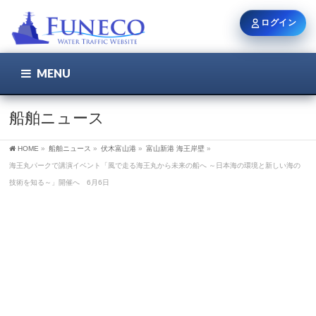
ログイン
MENU
こちら
ユーザー名 / メール
船舶ニュース
HOME
»
船舶ニュース
»
伏木富山港
»
富山新港 海王岸壁
»
パスワード
海王丸パークで講演イベント「風で走る海王丸から未来の船へ ～日本海の環境と新しい海の
技術を知る～」開催へ 6月6日
ログイン状態を保持
新規登録
パスワードを忘れた方