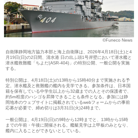
©Funeco News
自衛隊静岡地方協力本部と海上自衛隊は、2026年4月18日(土)と4
月19日(日)の2日間、清水港 日の出ふ頭1号岸壁において潜水艦と
潜水艦救難艦「ちよだ(ASR-404)」の特別公開、一般公開を実施
する。
特別公開は、4月18日(土)の13時から15時40分まで実施される予
定。潜水艦及と救難艦の艦内を見学できる。参加条件は、日本国
籍を保有している中学生以上から32歳までの人とその保護者で、
約5m程度のハシゴを昇降できることも条件となる。参加には静
岡地本のウェブサイトに掲載されているwebフォームからの事前
応募が必要で、締め切りは3月31日(火)24時まで。
一般公開は、4月19日(日)の9時から12時までと、13時から15時
までの午前・午後に開催される。艦艇見学は上甲板のみとなり、
艦内に入ることができないとしている。