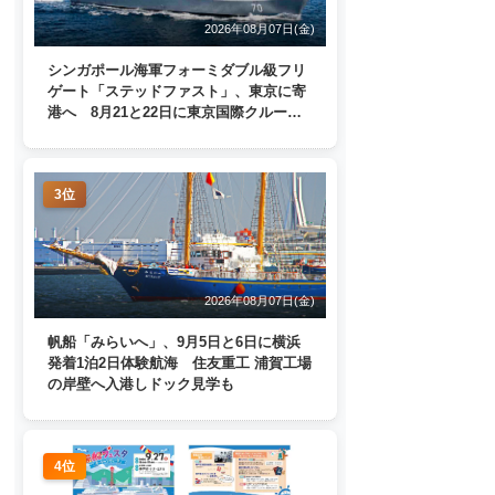
2026年08月07日(金)
シンガポール海軍フォーミダブル級フリ
ゲート「ステッドファスト」、東京に寄
港へ 8月21と22日に東京国際クルーズ
ターミナルで一般公開
3位
2026年08月07日(金)
帆船「みらいへ」、9月5日と6日に横浜
発着1泊2日体験航海 住友重工 浦賀工場
の岸壁へ入港しドック見学も
4位