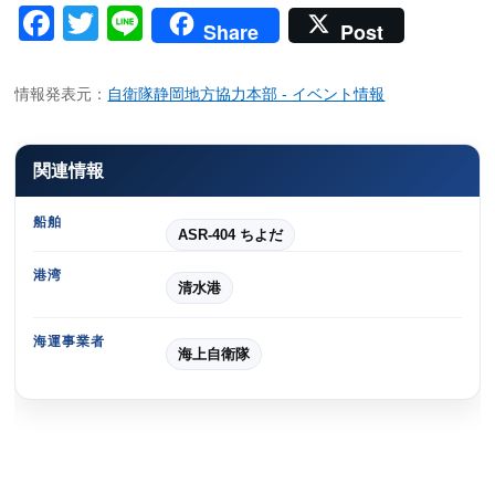
Facebook
Twitter
Line
Share
Post
情報発表元：
自衛隊静岡地方協力本部 - イベント情報
関連情報
船舶
ASR-404 ちよだ
港湾
清水港
海運事業者
海上自衛隊