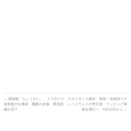
←
護衛艦「ちょうかい」、トマホーク
スカイダック横浜、映画「名探偵コナ
発射能力を獲得 艦艇の改修、乗員訓
ン ハイウェイの堕天使」ラッピング車
練が完了
両を運行へ 4月10日から
→