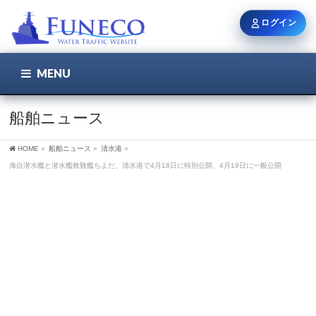
ログイン
MENU
こちら
ユーザー名 / メール
船舶ニュース
HOME
»
船舶ニュース
»
清水港
»
パスワード
海自潜水艦と潜水艦救難艦ちよだ、清水港で4月18日に特別公開、4月19日に一般公開
ログイン状態を保持
新規登録
パスワードを忘れた方