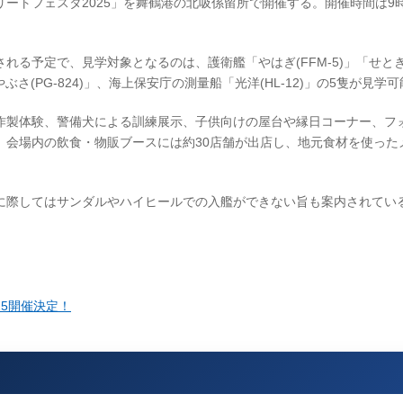
鶴フリートフェスタ2025」を舞鶴港の北吸係留所で開催する。開催時間は9時
。
る予定で、見学対象となるのは、護衛艦「やはぎ(FFM-5)」「せとぎり
やぶさ(PG-824)」、海上保安庁の測量船「光洋(HL-12)」の5隻が見学
作製体験、警備犬による訓練展示、子供向けの屋台や縁日コーナー、フ
。会場内の飲食・物販ブースには約30店舗が出店し、地元食材を使った
に際してはサンダルやハイヒールでの入艦ができない旨も案内されてい
25開催決定！