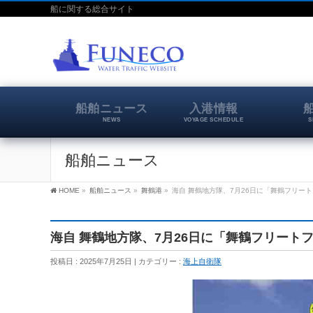
船に関する総合サイト
船舶ニュース
入港情報
NEWS
VOYAGE SCHEDULE
S
船舶ニュース
HOME
»
船舶ニュース
»
舞鶴港
»
海自 舞鶴地方隊、7月26日に「舞鶴フリート
海自 舞鶴地方隊、7月26日に「舞鶴フリートフ
投稿日 : 2025年7月25日
カテゴリー :
海上自衛隊