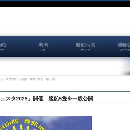
船舶
港湾
船舶写真
乗船
HIP
PORT
PHOTO
VOYAGE
フェスタ2025」開催 艦船5隻を一般公開
ェスタ2025」開催 艦船5隻を一般公開