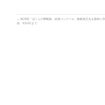
←
第29回「ぼくらの夢帆船」絵画コンクール、帆船海王丸を題材に
始 9月4日まで