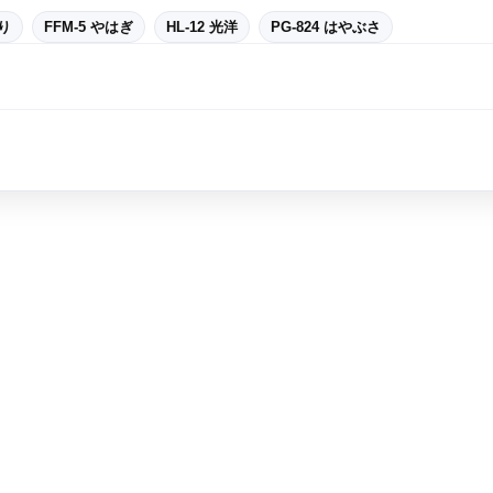
ぎり
FFM-5 やはぎ
HL-12 光洋
PG-824 はやぶさ