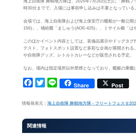
海上自衛隊 舞鶴地方隊は、2025年7月26日(土)に「舞
時30分までで、入場には事前申し込みは不要となっている
会場では、海上自衛隊および海上保安庁の艦船が一般公開され
156)」、補給艦「ましゅう(AOE-425)」、ミサイル艇「は
このほかイベント内容としては、装備品展示やドッグタグ
テスト、フォトスポット設置など多彩な企画が展開される
や自衛隊グッズ、レトルトカレーなどが販売される予定。
なお、場内は指定場所以外禁煙となっており、艦艇の乗艦
Facebook
Twitter
Line
Share
Post
情報発表元：
海上自衛隊 舞鶴地方隊 - フリートフェスタ20
関連情報