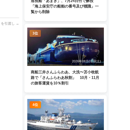
巡視船「あまぎ」、7月24日付で解役
「海上保安庁の船舶の番号及び標識」一
覧から削除
I」を引渡し
→
3位
2026年08月01日(土)
商船三井さんふらわあ、大洗〜苫小牧航
路で「さんふらわあ秋割」 10月・11月
の旅客運賃を10％割引
4位