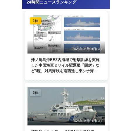
24時間ニュースランキング
1位
2026年08月04日(火)
沖ノ鳥島沖EEZ内海域で射撃訓練を実施
した中国海軍ミサイル駆逐艦「開封」な
ど3艦、対馬海峡を南西進し東シナ海
へ 日本列島を周回
2位
2026年08月04日(火)