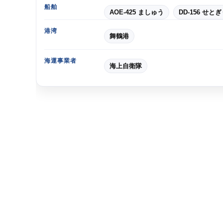
船舶
AOE-425 ましゅう
DD-156 せと
港湾
舞鶴港
海運事業者
海上自衛隊