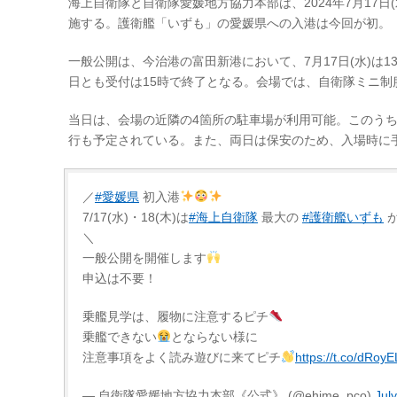
海上自衛隊と自衛隊愛媛地方協力本部は、2024年7月17日(水
施する。護衛艦「いずも」の愛媛県への入港は今回が初。
一般公開は、今治港の富田新港において、7月17日(水)は13
日とも受付は15時で終了となる。会場では、自衛隊ミニ制
当日は、会場の近隣の4箇所の駐車場が利用可能。このう
行も予定されている。また、両日は保安のため、入場時に
／
#愛媛県
初入港
7/17(水)・18(木)は
#海上自衛隊
最大の
#護衛艦いずも
＼
一般公開を開催します
申込は不要！
乗艦見学は、履物に注意するピチ
乗艦できない
とならない様に
注意事項をよく読み遊びに来てピチ
https://t.co/dRoy
— 自衛隊愛媛地方協力本部《公式》 (@ehime_pco)
Jul