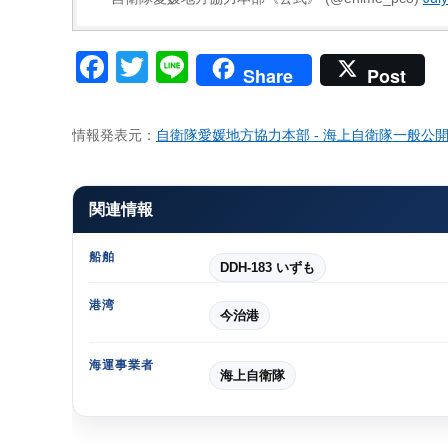
Facebook
Twitter
Line
Share
Post
情報発表元：
自衛隊愛媛地方協力本部 - 海上自衛隊一般公開
関連情報
船舶
DDH-183 いずも
港湾
今治港
海運事業者
海上自衛隊