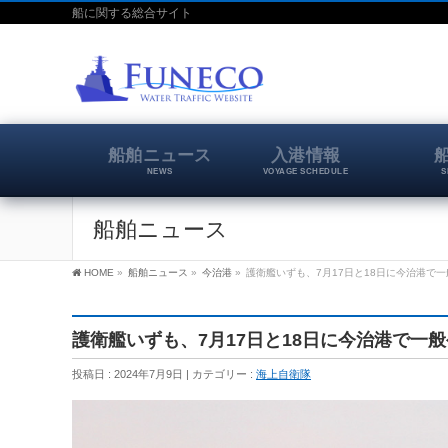
船に関する総合サイト
船舶ニュース
入港情報
NEWS
VOYAGE SCHEDULE
S
船舶ニュース
HOME
»
船舶ニュース
»
今治港
»
護衛艦いずも、7月17日と18日に今治港で
護衛艦いずも、7月17日と18日に今治港で一
投稿日 : 2024年7月9日
カテゴリー :
海上自衛隊