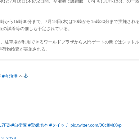
)と7月18日(木)の2日間、今治港で護衛艦「いずも(DDH-183)」の一
時から15時30分まで、7月18日(木)は10時から15時30分まで実施され
服の試着等の催しも予定されている。
ち、駐車場が利用できるワールドプラザから入門ゲートの間ではシャト
手荷物検査が実施される。
が
#今治港
へ
EL7F2k
#自衛隊
#愛媛地本
#タイッチ
pic.twitter.com/90cIfMtXvp
y 3, 2024