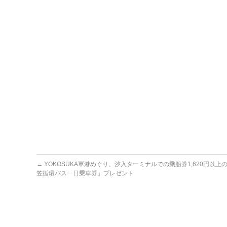
←
YOKOSUKA軍港めぐり、汐入ターミナルでの乗船券1,620円以上
笠循環バス一日乗車券」プレゼント