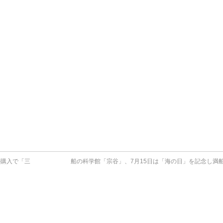
の購入で「三
船の科学館「宗谷」、7月15日は「海の日」を記念し満