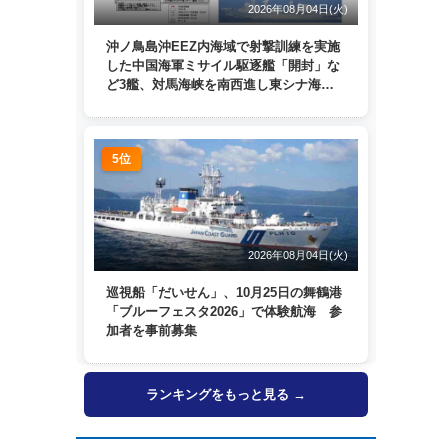
2026年08月04日(火)
沖ノ鳥島沖EEZ内海域で射撃訓練を実施
した中国海軍ミサイル駆逐艦「開封」な
ど3艦、対馬海峡を南西進し東シナ海
へ 日本列島を周回
5位
2026年08月04日(火)
巡視船「だいせん」、10月25日の舞鶴港
「ブルーフェスタ2026」で体験航海 参
加者を事前募集
ランキングをもっと見る →