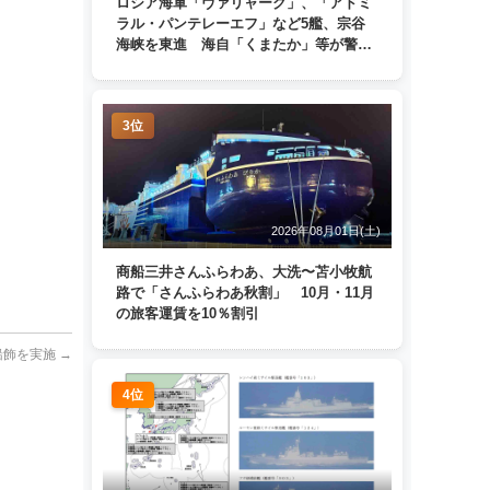
ロシア海軍「ヴァリャーク」、「アドミ
ラル・パンテレーエフ」など5艦、宗谷
海峡を東進 海自「くまたか」等が警戒
監視
3位
2026年08月01日(土)
商船三井さんふらわあ、大洗〜苫小牧航
路で「さんふらわあ秋割」 10月・11月
の旅客運賃を10％割引
船飾を実施
→
4位