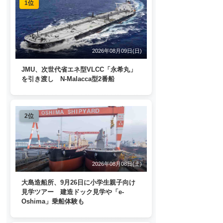
1位
2026年08月09日(日)
JMU、次世代省エネ型VLCC「永希丸」
を引き渡し N-Malacca型2番船
2位
2026年08月08日(土)
大島造船所、9月26日に小学生親子向け
見学ツアー 建造ドック見学や「e-
Oshima」乗船体験も