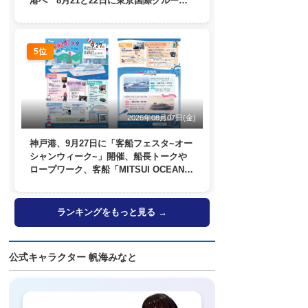
港へ 8月21と22日に東京国際クルーズ
ターミナルで一般公開
5位
2026年08月07日(金)
神戸港、9月27日に「客船フェスタ~オー
シャンウィーク~」開催、船長トークや
ロープワーク、客船「MITSUI OCEAN
FUJI」歓送も
ランキングをもっと見る →
公式キャラクター 帆海みなと