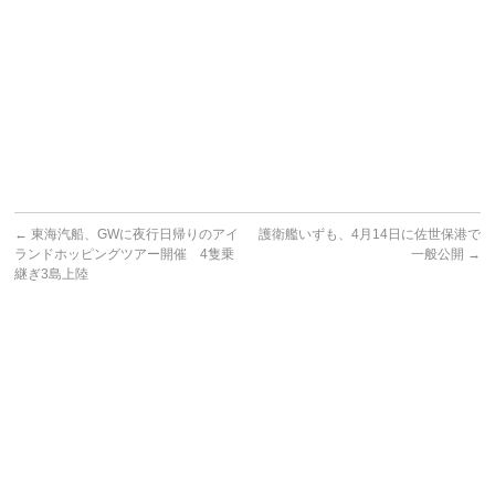
←
東海汽船、GWに夜行日帰りのアイ
護衛艦いずも、4月14日に佐世保港で
ランドホッピングツアー開催 4隻乗
一般公開
→
継ぎ3島上陸