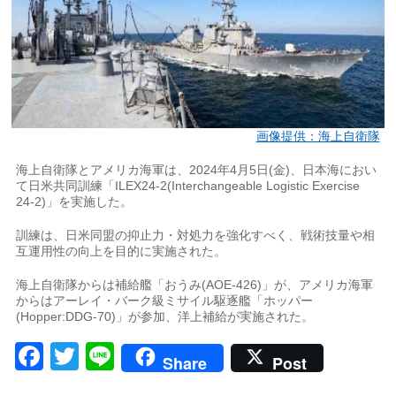
画像提供：海上自衛隊
海上自衛隊とアメリカ海軍は、2024年4月5日(金)、日本海におい
て日米共同訓練「ILEX24-2(Interchangeable Logistic Exercise
24-2)」を実施した。
訓練は、日米同盟の抑止力・対処力を強化すべく、戦術技量や相
互運用性の向上を目的に実施された。
海上自衛隊からは補給艦「おうみ(AOE-426)」が、アメリカ海軍
からはアーレイ・バーク級ミサイル駆逐艦「ホッパー
(Hopper:DDG-70)」が参加、洋上補給が実施された。
Facebook
Twitter
Line
Share
Post