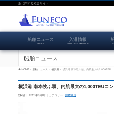
船に関する総合サイト
船舶ニュース
入港情報
NEWS
VOYAGE SCHEDULE
S
船舶ニュース
HOME
»
船舶ニュース
»
横浜港
»
横浜港 南本牧ふ頭、内航最大の1,000TEU
横浜港 南本牧ふ頭、内航最大の1,000TEUコ
投稿日 : 2023年6月8日
カテゴリー :
井本商運