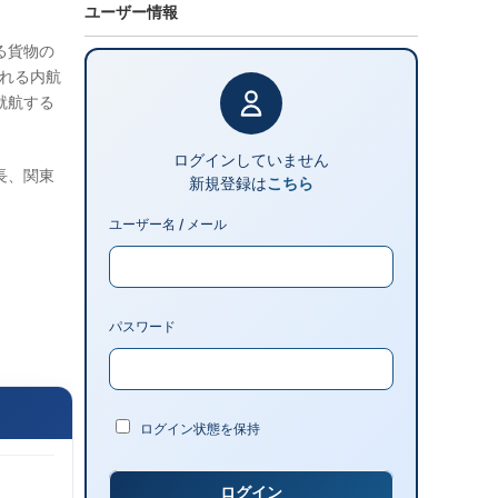
ユーザー情報
る貨物の
される内航
就航する
ログインしていません
長、関東
新規登録は
こちら
ユーザー名 / メール
パスワード
ログイン状態を保持