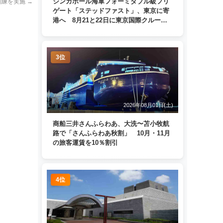
シンガポール海軍フォーミダブル級フリ
訓練を実施
→
ゲート「ステッドファスト」、東京に寄
港へ 8月21と22日に東京国際クルーズ
ターミナルで一般公開
3位
2026年08月01日(土)
商船三井さんふらわあ、大洗〜苫小牧航
路で「さんふらわあ秋割」 10月・11月
の旅客運賃を10％割引
4位