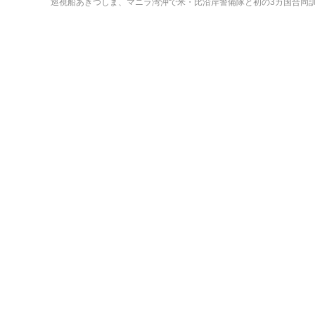
巡視船あきつしま、マニラ湾沖で米・比沿岸警備隊と初の3カ国合同