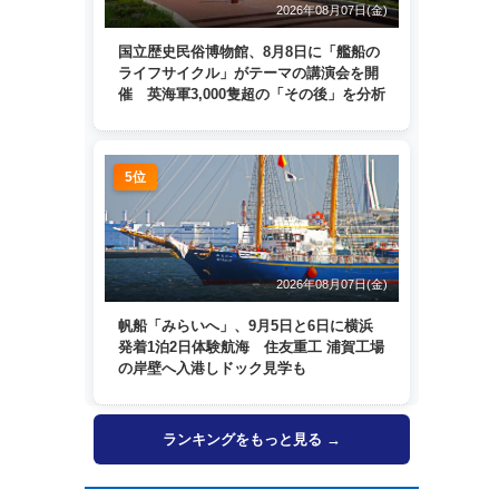
2026年08月07日(金)
国立歴史民俗博物館、8月8日に「艦船の
ライフサイクル」がテーマの講演会を開
催 英海軍3,000隻超の「その後」を分析
5位
2026年08月07日(金)
帆船「みらいへ」、9月5日と6日に横浜
発着1泊2日体験航海 住友重工 浦賀工場
の岸壁へ入港しドック見学も
ランキングをもっと見る →