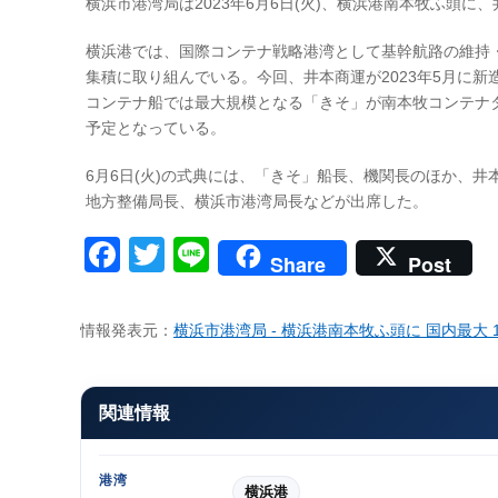
横浜市港湾局は2023年6月6日(火)、横浜港南本牧ふ頭
横浜港では、国際コンテナ戦略港湾として基幹航路の維持
集積に取り組んでいる。今回、井本商運が2023年5月に新
コンテナ船では最大規模となる「きそ」が南本牧コンテナ
予定となっている。
6月6日(火)の式典には、「きそ」船長、機関長のほか、
地方整備局長、横浜市港湾局長などが出席した。
Facebook
Twitter
Line
Share
Post
情報発表元：
横浜市港湾局 - 横浜港南本牧ふ頭に 国内最大 
関連情報
港湾
横浜港