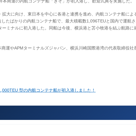
に、井本商運の内航コンテナ船「きそ」が初入港し、歓迎式典を実施した。
・拡大に向け、東日本を中心に各港と連携を進め、内航コンテナ船によ
造したばかりの内航コンテナ船で、最大積載数1,096TEUと国内で運航
ターミナルに初入港した。同船は今後、横浜港と苫小牧港を結ぶ航路に
井本商運やAPMターミナルズジャパン、横浜川崎国際港湾の代表取締役社
1,000TEU 型の内航コンテナ船が初入港しました！