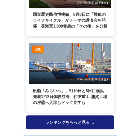
2026年08月07日(金)
国立歴史民俗博物館、8月8日に「艦船の
ライフサイクル」がテーマの講演会を開
催 英海軍3,000隻超の「その後」を分析
5位
2026年08月07日(金)
帆船「みらいへ」、9月5日と6日に横浜
発着1泊2日体験航海 住友重工 浦賀工場
の岸壁へ入港しドック見学も
ランキングをもっと見る →