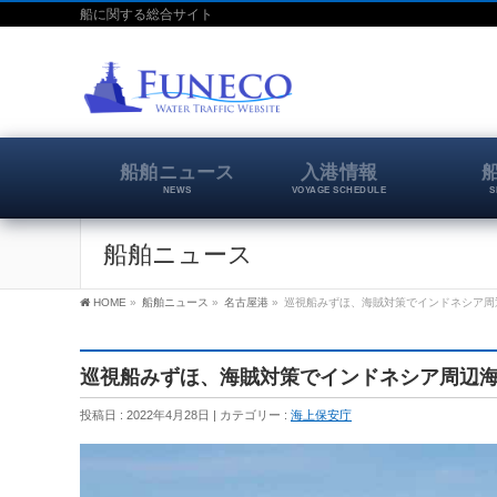
船に関する総合サイト
船舶ニュース
入港情報
NEWS
VOYAGE SCHEDULE
S
船舶ニュース
HOME
»
船舶ニュース
»
名古屋港
»
巡視船みずほ、海賊対策でインドネシア周
巡視船みずほ、海賊対策でインドネシア周辺海
投稿日 : 2022年4月28日
カテゴリー :
海上保安庁