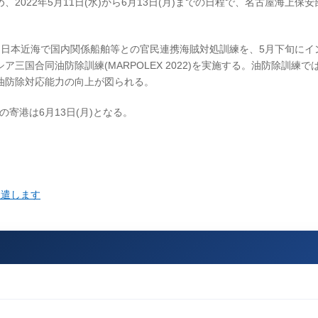
022年5月11日(水)から6月13日(月)までの日程で、名古屋海上保
。
に日本近海で国内関係船舶等との官民連携海賊対処訓練を、5月下旬にイ
国合同油防除訓練(MARPOLEX 2022)を実施する。油防除訓練で
油防除対応能力の向上が図られる。
の寄港は6月13日(月)となる。
派遣します