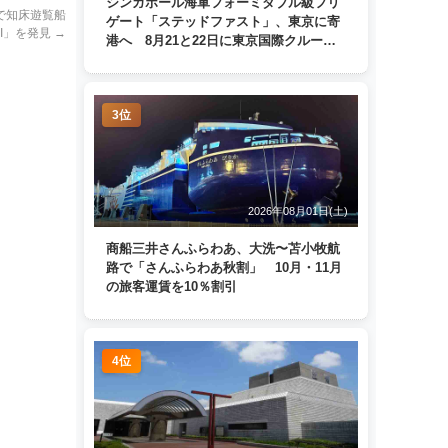
シンガポール海軍フォーミダブル級フリ
で知床遊覧船
ゲート「ステッドファスト」、東京に寄
 I」を発見
→
港へ 8月21と22日に東京国際クルーズ
ターミナルで一般公開
3位
2026年08月01日(土)
商船三井さんふらわあ、大洗〜苫小牧航
路で「さんふらわあ秋割」 10月・11月
の旅客運賃を10％割引
4位