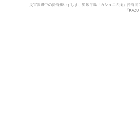
災害派遣中の掃海艇いずしま、知床半島「カシュニの滝」沖海底
「KAZU