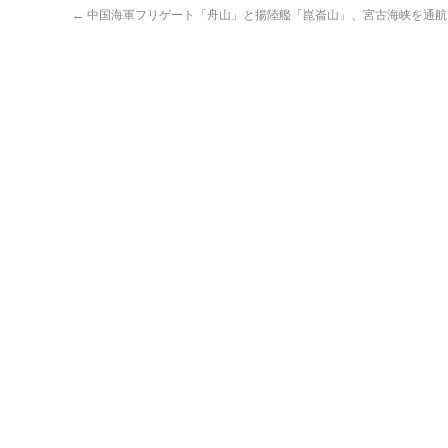
←
中国海軍フリゲート「舟山」と揚陸艦「崑崙山」、宮古海峡を通航