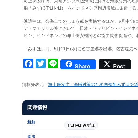
海上保安庁は、東南アジア周辺海域における海賊対策のため、2
船「みずほ(PLH-41)」をインドネシア周辺海域に派遣する
派遣中は、公海上でのしょう戒を実施するほか、5月中旬
ア・マカッサル沖において、日本・フィリピン・インドネシア三
ピン、インドネシアの海上保安機関との協力関係促進や、
「みずほ」は、5月11日(水)に名古屋港を出港、名古屋港へ
Facebook
Twitter
Line
Share
Post
情報発表元：
海上保安庁 - 海賊対策のため巡視船みずほを
関連情報
船舶
PLH-41 みずほ
港湾