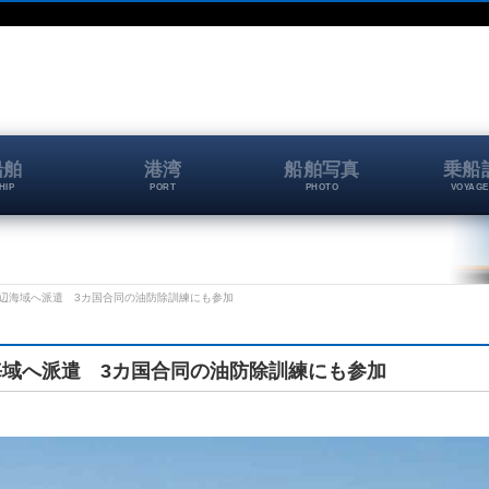
船舶
港湾
船舶写真
乗船
HIP
PORT
PHOTO
VOYAGE
辺海域へ派遣 3カ国合同の油防除訓練にも参加
域へ派遣 3カ国合同の油防除訓練にも参加