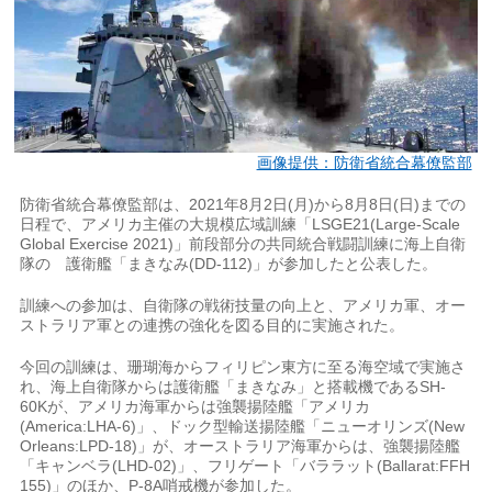
画像提供：防衛省統合幕僚監部
防衛省統合幕僚監部は、2021年8月2日(月)から8月8日(日)までの
日程で、アメリカ主催の大規模広域訓練「LSGE21(Large-Scale
Global Exercise 2021)」前段部分の共同統合戦闘訓練に海上自衛
隊の 護衛艦「まきなみ(DD-112)」が参加したと公表した。
訓練への参加は、自衛隊の戦術技量の向上と、アメリカ軍、オー
ストラリア軍との連携の強化を図る目的に実施された。
今回の訓練は、珊瑚海からフィリピン東方に至る海空域で実施さ
れ、海上自衛隊からは護衛艦「まきなみ」と搭載機であるSH-
60Kが、アメリカ海軍からは強襲揚陸艦「アメリカ
(America:LHA-6)」、ドック型輸送揚陸艦「ニューオリンズ(New
Orleans:LPD-18)」が、オーストラリア海軍からは、強襲揚陸艦
「キャンベラ(LHD-02)」、フリゲート「バララット(Ballarat:FFH
155)」のほか、P-8A哨戒機が参加した。