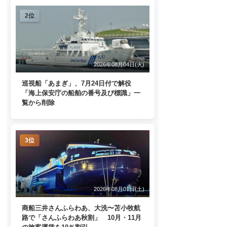
2位
2026年08月04日(火)
巡視船「あまぎ」、7月24日付で解役
「海上保安庁の船舶の番号及び標識」一
覧から削除
3位
2026年08月01日(土)
商船三井さんふらわあ、大洗〜苫小牧航
路で「さんふらわあ秋割」 10月・11月