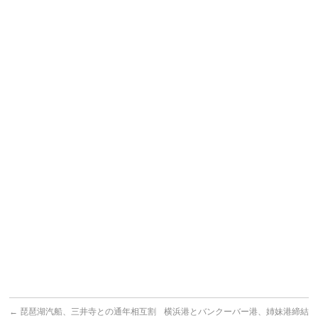
←
琵琶湖汽船、三井寺との通年相互割
横浜港とバンクーバー港、姉妹港締結