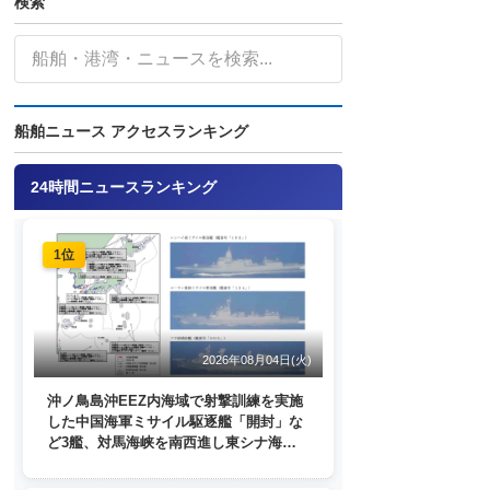
検索
船舶ニュース アクセスランキング
24時間ニュースランキング
1位
2026年08月04日(火)
沖ノ鳥島沖EEZ内海域で射撃訓練を実施
した中国海軍ミサイル駆逐艦「開封」な
ど3艦、対馬海峡を南西進し東シナ海
へ 日本列島を周回