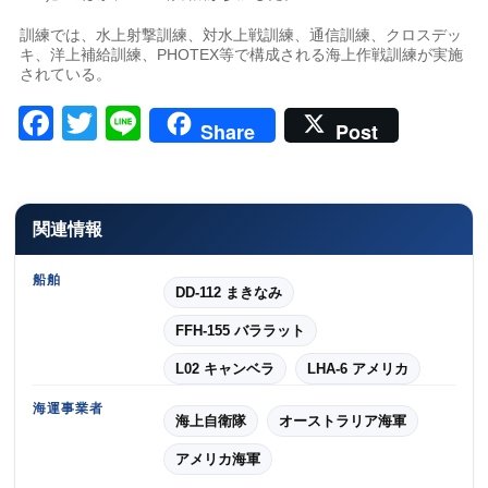
訓練では、水上射撃訓練、対水上戦訓練、通信訓練、クロスデッ
キ、洋上補給訓練、PHOTEX等で構成される海上作戦訓練が実施
されている。
Facebook
Twitter
Line
Share
Post
関連情報
船舶
DD-112 まきなみ
FFH-155 バララット
L02 キャンベラ
LHA-6 アメリカ
海運事業者
海上自衛隊
オーストラリア海軍
アメリカ海軍