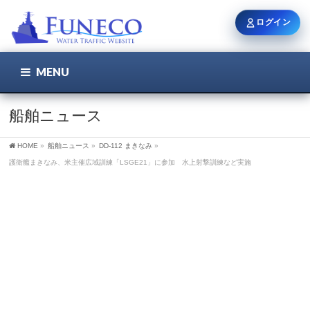
ログイン
MENU
こちら
ユーザー名 / メール
船舶ニュース
HOME
»
船舶ニュース
»
DD-112 まきなみ
»
パスワード
護衛艦まきなみ、米主催広域訓練「LSGE21」に参加 水上射撃訓練など実施
ログイン状態を保持
新規登録
パスワードを忘れた方