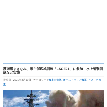
護衛艦まきなみ、米主催広域訓練「LSGE21」に参加 水上射撃訓
練など実施
投稿日 : 2021年8月10日
カテゴリー :
海上自衛隊
,
オーストラリア海軍
,
アメリカ海
軍