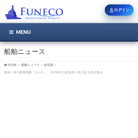
ログイン
MENU
こちら
ユーザー名 / メール
船舶ニュース
HOME
»
船舶ニュース
»
紋別港
»
パスワード
海保一管の新巡視船「そらち」、10月8日に紋別港へ初入港 記念式典も
ログイン状態を保持
新規登録
パスワードを忘れた方