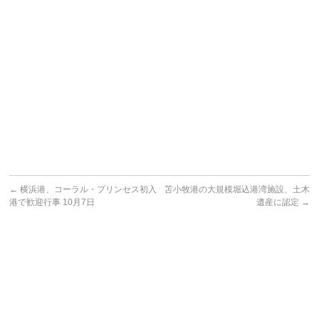
←
横浜港、コーラル・プリンセス初入
苫小牧港の大規模堀込港湾施設、土木
港で歓迎行事 10月7日
遺産に認定
→