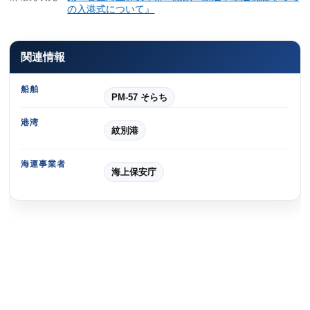
の入港式について』
関連情報
船舶
PM-57 そらち
港湾
紋別港
海運事業者
海上保安庁