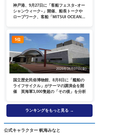
神戸港、9月27日に「客船フェスタ~オー
シャンウィーク~」開催、船長トークや
ロープワーク、客船「MITSUI OCEAN
FUJI」歓送も
5位
2026年08月07日(金)
国立歴史民俗博物館、8月8日に「艦船の
ライフサイクル」がテーマの講演会を開
催 英海軍3,000隻超の「その後」を分析
ランキングをもっと見る →
公式キャラクター 帆海みなと