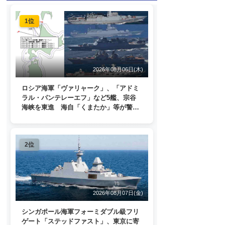
1位
2026年08月06日(木)
ロシア海軍「ヴァリャーク」、「アドミ
ラル・パンテレーエフ」など5艦、宗谷
海峡を東進 海自「くまたか」等が警戒
監視
2位
2026年08月07日(金)
シンガポール海軍フォーミダブル級フリ
ゲート「ステッドファスト」、東京に寄