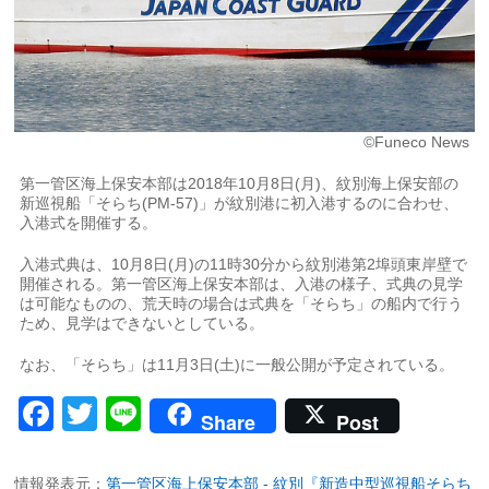
©Funeco News
第一管区海上保安本部は2018年10月8日(月)、紋別海上保安部の
新巡視船「そらち(PM-57)」が紋別港に初入港するのに合わせ、
入港式を開催する。
入港式典は、10月8日(月)の11時30分から紋別港第2埠頭東岸壁で
開催される。第一管区海上保安本部は、入港の様子、式典の見学
は可能なものの、荒天時の場合は式典を「そらち」の船内で行う
ため、見学はできないとしている。
なお、「そらち」は11月3日(土)に一般公開が予定されている。
Facebook
Twitter
Line
Share
Post
情報発表元：
第一管区海上保安本部 - 紋別『新造中型巡視船そらち