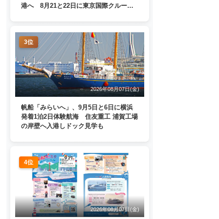
港へ 8月21と22日に東京国際クルーズ
ターミナルで一般公開
3位
2026年08月07日(金)
帆船「みらいへ」、9月5日と6日に横浜
発着1泊2日体験航海 住友重工 浦賀工場
の岸壁へ入港しドック見学も
4位
2026年08月07日(金)