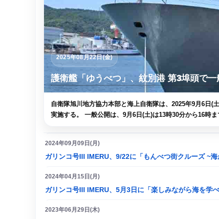
2025年08月22日(金)
護衛艦「ゆうべつ」、紋別港 第3埠頭で一
自衛隊旭川地方協力本部と海上自衛隊は、2025年9月6日(土
実施する。 一般公開は、9月6日(土)は13時30分から16時ま
2024年09月09日(月)
ガリンコ号III IMERU、9/22に「もんべつ街クルー
2024年04月15日(月)
ガリンコ号III IMERU、5月3日に「楽しみながら海を
2023年06月29日(木)