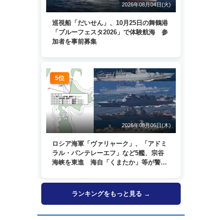
2026年08月04日(火)
巡視船「だいせん」、10月25日の舞鶴港
「ブルーフェスタ2026」で体験航海 参
加者を事前募集
5位
2026年08月06日(木)
ロシア海軍「ヴァリャーク」、「アドミ
ラル・パンテレーエフ」など5艦、宗谷
海峡を東進 海自「くまたか」等が警戒
監視
ランキングをもっと見る →