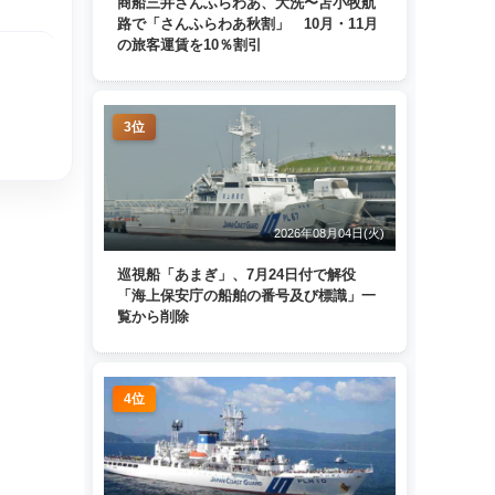
商船三井さんふらわあ、大洗〜苫小牧航
路で「さんふらわあ秋割」 10月・11月
の旅客運賃を10％割引
3位
2026年08月04日(火)
巡視船「あまぎ」、7月24日付で解役
「海上保安庁の船舶の番号及び標識」一
覧から削除
4位