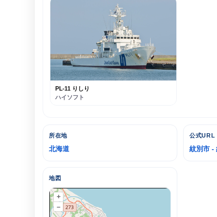
PL-11 りしり
ハイソフト
所在地
公式URL
北海道
紋別市 -
地図
+
–