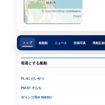
©
OpenStreetMap
contributors.
Plugin
トップ
船籍船
ニュース
投稿写真
乗船記録
母港とする船舶
PL-61 だいせつ
PM-57 そらち
ガリンコ号III IMERU