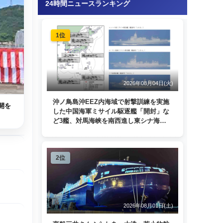
24時間ニュースランキング
1位
2026年08月04日(火)
沖ノ鳥島沖EEZ内海域で射撃訓練を実施
開を
した中国海軍ミサイル駆逐艦「開封」な
ど3艦、対馬海峡を南西進し東シナ海
へ 日本列島を周回
2位
2026年08月01日(土)