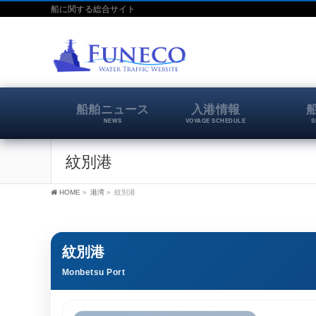
船に関する総合サイト
船舶ニュース
入港情報
NEWS
VOYAGE SCHEDULE
S
紋別港
HOME
»
港湾
»
紋別港
紋別港
Monbetsu Port