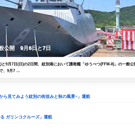
般公開 9月6日と7日
)と9月7日(日)の2日間、紋別港において護衛艦「ゆうべつ(FFM-8)」の一般公
で、9月7 …
ズ ~海から見てみよう紋別の街並みと秋の風景~」運航
学べる ガリンコクルーズ」運航