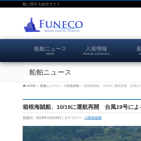
船に関する総合サイト
船舶ニュース
入港情報
NEWS
VOYAGE SCHEDULE
S
船舶ニュース
HOME
»
船舶ニュース
»
小田急箱根
»
箱根海賊船、10/19に運航再開 台風1
箱根海賊船、10/19に運航再開 台風19号に
投稿日 : 2019年10月18日
カテゴリー :
小田急箱根