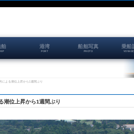
船舶
港湾
船舶写真
乗船
HIP
PORT
PHOTO
VOYAGE
9号による潮位上昇から1週間ぶり
よる潮位上昇から1週間ぶり