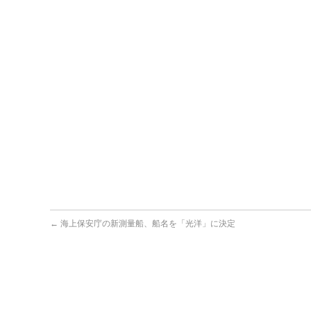
←
海上保安庁の新測量船、船名を「光洋」に決定