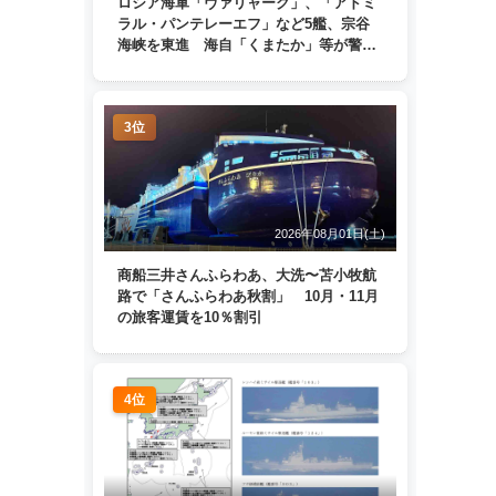
ロシア海軍「ヴァリャーク」、「アドミ
ラル・パンテレーエフ」など5艦、宗谷
海峡を東進 海自「くまたか」等が警戒
監視
3位
2026年08月01日(土)
商船三井さんふらわあ、大洗〜苫小牧航
路で「さんふらわあ秋割」 10月・11月
の旅客運賃を10％割引
4位