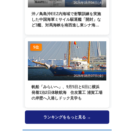
2026年08月04日(火)
沖ノ鳥島沖EEZ内海域で射撃訓練を実施
した中国海軍ミサイル駆逐艦「開封」な
ど3艦、対馬海峡を南西進し東シナ海
へ 日本列島を周回
5位
2026年08月07日(金)
帆船「みらいへ」、9月5日と6日に横浜
発着1泊2日体験航海 住友重工 浦賀工場
の岸壁へ入港しドック見学も
ランキングをもっと見る →