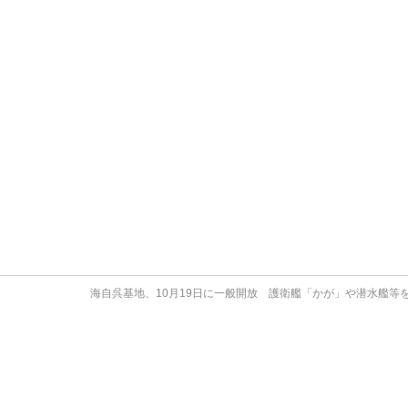
海自呉基地、10月19日に一般開放 護衛艦「かが」や潜水艦等