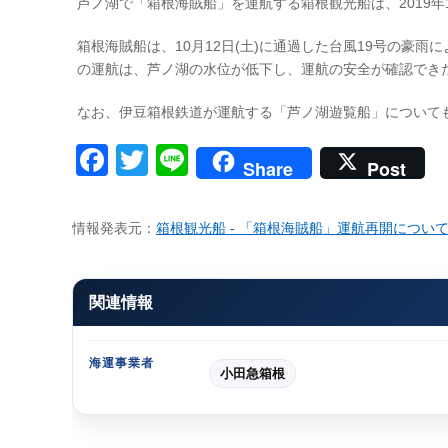
芦ノ湖で「箱根海賊船」を運航する箱根観光船は、2019年
箱根海賊船は、10月12日(土)に通過した台風19号の豪雨
の運航は、芦ノ湖の水位が低下し、運航の安全が確認でき
なお、伊豆箱根鉄道が運航する「芦ノ湖遊覧船」についても、
Facebook
Twitter
Line
Share
Post
情報発表元：
箱根観光船 - 「箱根海賊船」運航再開につい
関連情報
海運事業者
小田急箱根