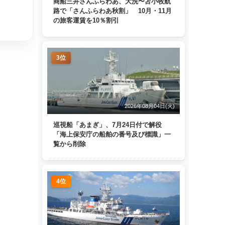
商船三井さんふらわあ、大洗〜苫小牧航
路で「さんふらわあ秋割」 10月・11月
の旅客運賃を10％割引
3位
2026年08月04日(火)
巡視船「あまぎ」、7月24日付で解役
「海上保安庁の船舶の番号及び標識」一
覧から削除
4位