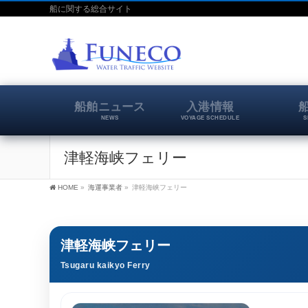
船に関する総合サイト
船舶ニュース
入港情報
NEWS
VOYAGE SCHEDULE
S
津軽海峡フェリー
HOME
»
海運事業者
»
津軽海峡フェリー
津軽海峡フェリー
Tsugaru kaikyo Ferry