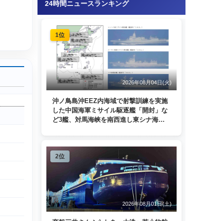
24時間ニュースランキング
1位
2026年08月04日(火)
沖ノ鳥島沖EEZ内海域で射撃訓練を実施
した中国海軍ミサイル駆逐艦「開封」な
ど3艦、対馬海峡を南西進し東シナ海
へ 日本列島を周回
2位
2026年08月01日(土)