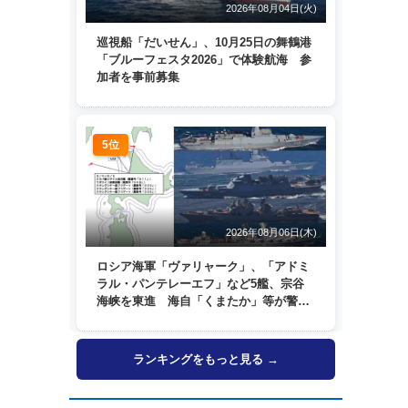
2026年08月04日(火)
巡視船「だいせん」、10月25日の舞鶴港
「ブルーフェスタ2026」で体験航海 参
加者を事前募集
5位
2026年08月06日(木)
ロシア海軍「ヴァリャーク」、「アドミ
ラル・パンテレーエフ」など5艦、宗谷
海峡を東進 海自「くまたか」等が警戒
監視
ランキングをもっと見る →