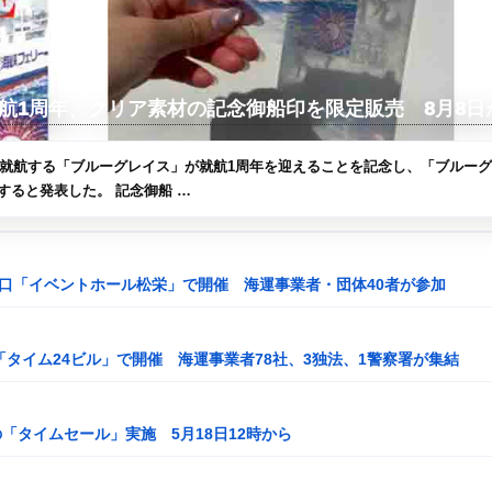
航1周年、クリア素材の記念御船印を限定販売 8月8日
航路に就航する「ブルーグレイス」が就航1周年を迎えることを記念し、「ブルー
すると発表した。 記念御船 …
駅東口「イベントホール松栄」で開催 海運事業者・団体40者が参加
青海「タイム24ビル」で開催 海運事業者78社、3独法、1警察署が集結
「タイムセール」実施 5月18日12時から