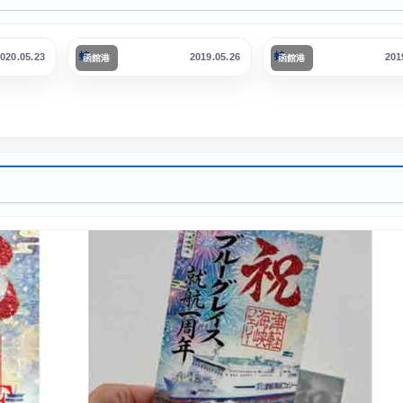
大函丸(2代)
ブルードルフィン2
蝗
蝗
020.05.23
2019.05.26
201
函館港
函館港