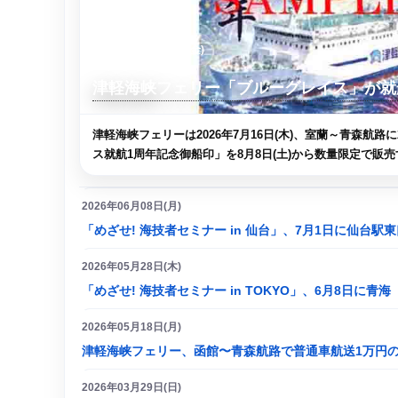
2026年07月17日(金)
津軽海峡フェリー「ブルーグレイス」が就
津軽海峡フェリーは2026年7月16日(木)、室蘭～青森
ス就航1周年記念御船印」を8月8日(土)から数量限定で販売
2026年06月08日(月)
「めざせ! 海技者セミナー in 仙台」、7月1日に仙台
2026年05月28日(木)
「めざせ! 海技者セミナー in TOKYO」、6月8日に
2026年05月18日(月)
津軽海峡フェリー、函館〜青森航路で普通車航送1万円の
2026年03月29日(日)