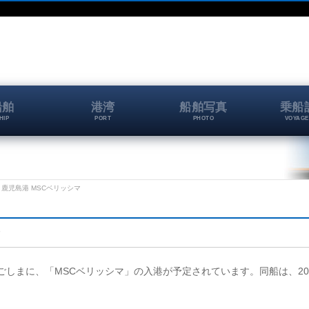
船舶
港湾
船舶写真
乗船
HIP
PORT
PHOTO
VOYAGE
-08 鹿児島港 MSCベリッシマ
マ
ートかごしまに、「MSCベリッシマ」の入港が予定されています。同船は、20