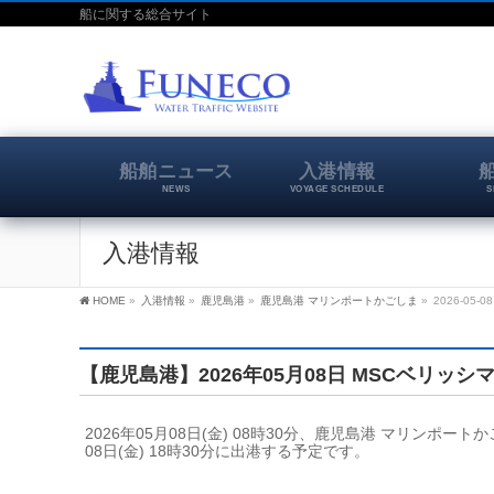
船に関する総合サイト
船舶ニュース
入港情報
NEWS
VOYAGE SCHEDULE
S
入港情報
HOME
»
入港情報
»
鹿児島港
»
鹿児島港 マリンポートかごしま
»
2026-05
【鹿児島港】2026年05月08日 MSCベリッシ
2026年05月08日(金) 08時30分、鹿児島港 マリンポ
08日(金) 18時30分に出港する予定です。