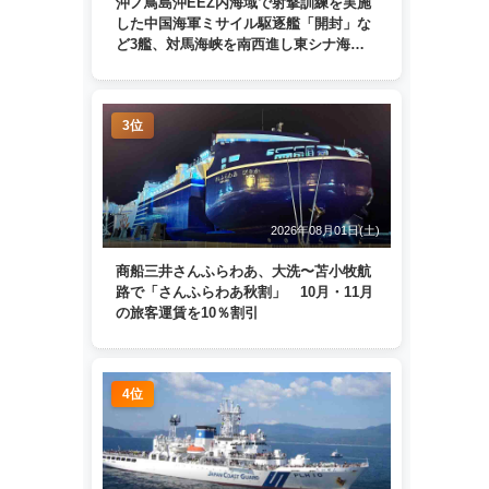
沖ノ鳥島沖EEZ内海域で射撃訓練を実施
した中国海軍ミサイル駆逐艦「開封」な
ど3艦、対馬海峡を南西進し東シナ海
へ 日本列島を周回
3位
2026年08月01日(土)
商船三井さんふらわあ、大洗〜苫小牧航
路で「さんふらわあ秋割」 10月・11月
の旅客運賃を10％割引
4位