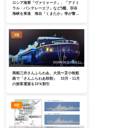
ロシア海軍「ヴァリャーク」、「アドミ
ラル・パンテレーエフ」など5艦、宗谷
海峡を東進 海自「くまたか」等が警戒
監視
3位
2026年08月01日(土)
商船三井さんふらわあ、大洗〜苫小牧航
路で「さんふらわあ秋割」 10月・11月
の旅客運賃を10％割引
4位