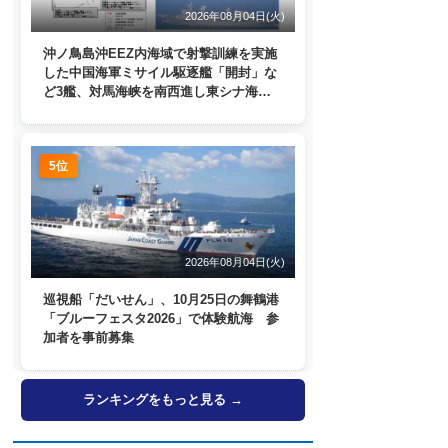
2026年08月04日(火)
沖ノ鳥島沖EEZ内海域で射撃訓練を実施
した中国海軍ミサイル駆逐艦「開封」な
ど3艦、対馬海峡を南西進し東シナ海
へ 日本列島を周回
5位
2026年08月04日(火)
巡視船「だいせん」、10月25日の舞鶴港
「ブルーフェスタ2026」で体験航海 参
加者を事前募集
ランキングをもっと見る →