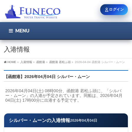
ログイン
MENU
こちら
ユーザー名 / メール
入港情報
HOME
»
入港情報
»
函館港
»
函館港 若松ふ頭
»
2026-04-04 函館港 シルバー・ムーン
パスワード
【函館港】2026年04月04日 シルバー・ムーン
2026年04月04日(土) 08時00分、函館港 若松ふ頭に、「シルバ
ログイン状態を保持
ー・ムーン」の入港が予定されています。同船は、2026年04月
04日(土) 17時00分に出港する予定です。
新規登録
パスワードを忘れた方
シルバー・ムーンの入港情報
2026年04月04日