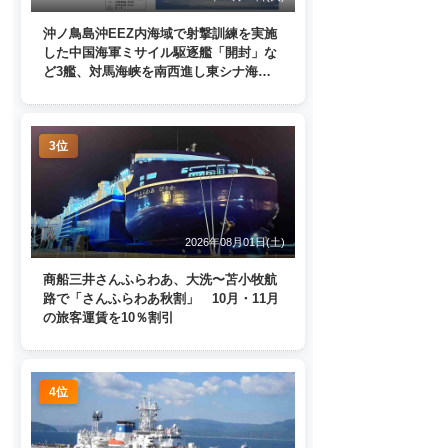
沖ノ鳥島沖EEZ内海域で射撃訓練を実施
した中国海軍ミサイル駆逐艦「開封」な
ど3艦、対馬海峡を南西進し東シナ海
へ 日本列島を周回
3位
2026年08月01日(土)
商船三井さんふらわあ、大洗〜苫小牧航
路で「さんふらわあ秋割」 10月・11月
の旅客運賃を10％割引
4位