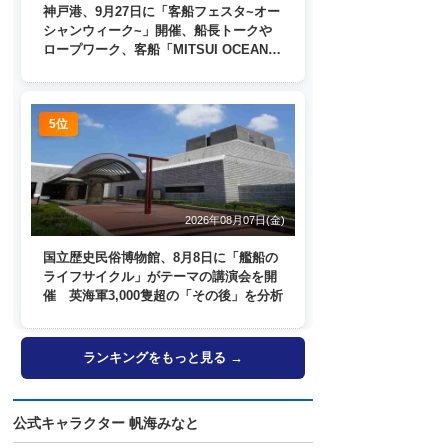
神戸港、9月27日に「客船フェスタ~オー
シャンウィーク~」開催、船長トークや
ロープワーク、客船「MITSUI OCEAN
FUJI」歓送も
5位
2026年08月07日(金)
国立歴史民俗博物館、8月8日に「艦船の
ライフサイクル」がテーマの講演会を開
催 英海軍3,000隻超の「その後」を分析
ランキングをもっと見る →
公式キャラクター 帆海みなと